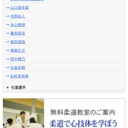
山口葵良梨
光岡岳人
永山竜樹
桑形萌花
新田朋哉
東郷丈児
田中輝乃
白金宏都
杉村美寿希
引退選手