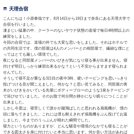
天理合宿
こんにちは！小原拳哉です。8月14日から19日まで奈良にある天理大学で
合宿を行いました。
凄まじい猛暑の中、クーラーのないサウナ状態の道場で毎日4時間以上の
練習をしました。
今回の合宿では、道場の外でも大変な思いをしました。それはホテルで
の共同生活です。僕の部屋は4人のメンバーとの相部屋で、繊細な僕にと
ってはとても厳しい環境でした。
夜になると同部屋メンバーのいびきが気になり寝る事が出来ません。寝
付けず明日しっかり練習出来るかな？という不安からますます寝られま
せんでした。
そうして寝不足が重なる3日目の夜中3時、硬いテーピングを思いっきり
投げつける音が聞こえました。何かな？と思い見てみると、同部屋の青
木がいびきをかいている先輩にボディーブローのような1発をテーピング
で浴びせていました。そのお陰で何分間か静かになり眠りにつくことが
出来ました。
しかし今度は、寝苦しくて誰かが蹴飛ばしたと思われる扇風機が、僕の
頭に落ちてきました。これには僕も耐えきれず扇風機をぶん投げてお返
しました。今までのうっぷんが晴れた瞬間でした。
寝力というものがありますが、どんな騒音や環境のなかでも寝ることが
できる図太さを身に付けたいと本当に思います。何か良い方法があれば