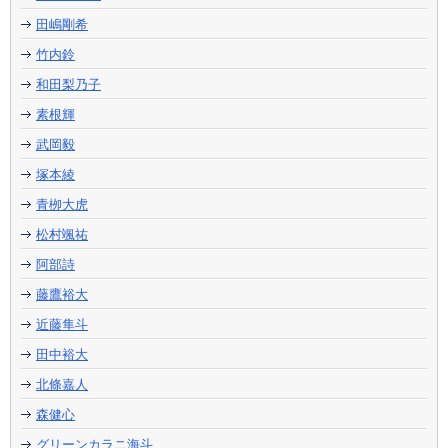
田嶋剛希
竹内鈴
和田梨乃子
素根輝
武岡毅
塚本綾
青栁大虎
松村颯祐
阿部詩
藤鷹裕大
近藤隼斗
田中裕大
北條嘉人
森健心
グリーンカラニ海斗