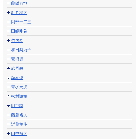
藤阪泰恒
釘丸将太
阿部一二三
田嶋剛希
竹内鈴
和田梨乃子
素根輝
武岡毅
塚本綾
青栁大虎
松村颯祐
阿部詩
藤鷹裕大
近藤隼斗
田中裕大