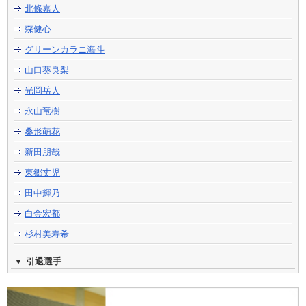
北條嘉人
森健心
グリーンカラニ海斗
山口葵良梨
光岡岳人
永山竜樹
桑形萌花
新田朋哉
東郷丈児
田中輝乃
白金宏都
杉村美寿希
引退選手