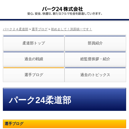
パーク２４柔道部
>
選手ブログ
>
初めまして！渕原槙一です！
柔道部トップ
部員紹介
過去の戦績
総監督挨拶・紹介
選手ブログ
過去のトピックス
パーク24柔道部
選手ブログ