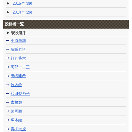
2015
(39)
2014
(26)
投稿者一覧
現役選手
小原拳哉
藤阪泰恒
釘丸将太
阿部一二三
田嶋剛希
竹内鈴
和田梨乃子
素根輝
武岡毅
塚本綾
青栁大虎