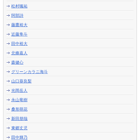
松村颯祐
阿部詩
藤鷹裕大
近藤隼斗
田中裕大
北條嘉人
森健心
グリーンカラニ海斗
山口葵良梨
光岡岳人
永山竜樹
桑形萌花
新田朋哉
東郷丈児
田中輝乃