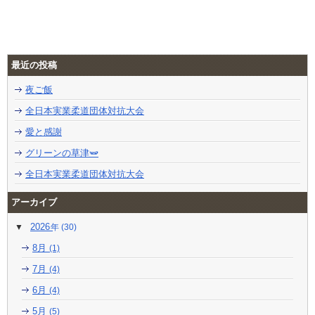
最近の投稿
夜ご飯
全日本実業柔道団体対抗大会
愛と感謝
グリーンの草津🫛
全日本実業柔道団体対抗大会
アーカイブ
2026
(30)
8月
(1)
7月
(4)
6月
(4)
5月
(5)