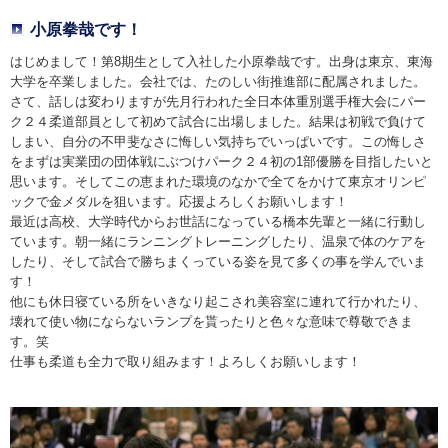
小原拳哉です！
はじめまして！第8期生として入社した小原拳哉です。出身は東京、東海
大学を卒業しました。会社では、たのしい街推進部に配属されました。
さて、話しは変わりますが先月行われた全日本体重別選手権大会にパー
ク２４柔道部員として初めて試合に出場しました。結果は初戦で負けて
しまい、自分の不甲斐なさに悔しい気持ちでいっぱいです。この悔しさ
をまずは実業団の団体戦にぶつけパーク２４初の1部優勝を目指したいと
思います。そしてこの恵まれた環境のなかで全てをかけて東京オリンピ
ックで金メダルを狙います。応援よろしくお願いします！
最近は高校、大学時代からお世話になっている橋本先輩と一緒に行動し
ています。朝一緒にランニングトレーニングしたり、温泉で体のケアを
したり、そして試合で勝ちまくっている姿を見て多くの事を学んでいま
す！
他にも休日寝ている所をいきなり起こされ美容室に連れて行かれたり、
壊れて使い物にならないランプを貰ったりと色々な意味で尊敬できま
す。笑
仕事も柔道も全力で取り組みます！よろしくお願いします！