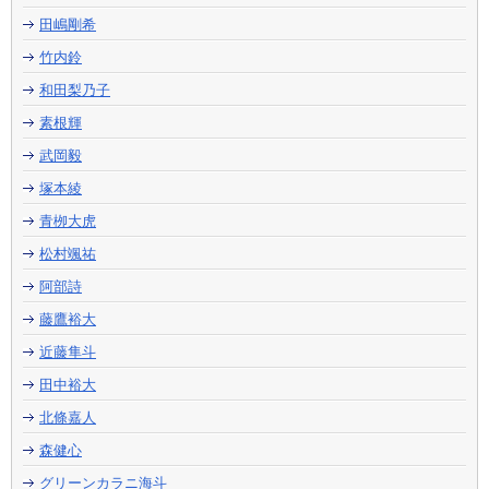
田嶋剛希
竹内鈴
和田梨乃子
素根輝
武岡毅
塚本綾
青栁大虎
松村颯祐
阿部詩
藤鷹裕大
近藤隼斗
田中裕大
北條嘉人
森健心
グリーンカラニ海斗