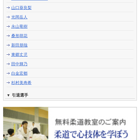
山口葵良梨
光岡岳人
永山竜樹
桑形萌花
新田朋哉
東郷丈児
田中輝乃
白金宏都
杉村美寿希
引退選手