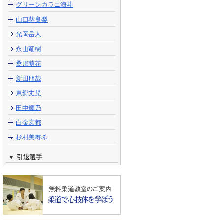
グリーンカラニ海斗
山口葵良梨
光岡岳人
永山竜樹
桑形萌花
新田朋哉
東郷丈児
田中輝乃
白金宏都
杉村美寿希
引退選手