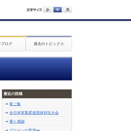
手ブログ
過去のトピックス
最近の投稿
夜ご飯
全日本実業柔道団体対抗大会
愛と感謝
グリーンの草津🫛