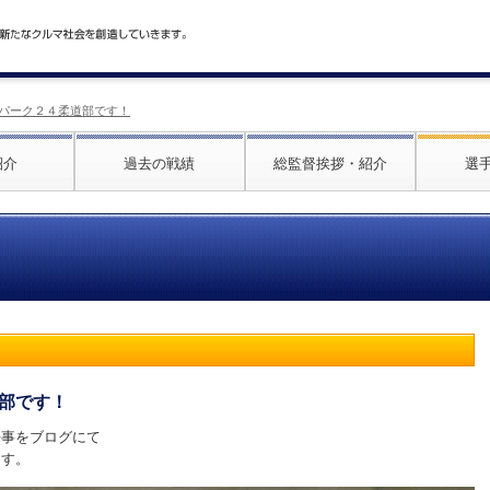
パーク２４柔道部です！
紹介
過去の戦績
総監督挨拶・紹介
選
部です！
来事をブログにて
ます。