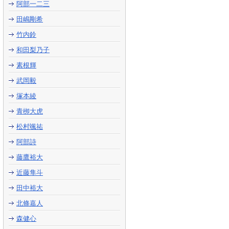
阿部一二三
田嶋剛希
竹内鈴
和田梨乃子
素根輝
武岡毅
塚本綾
青栁大虎
松村颯祐
阿部詩
藤鷹裕大
近藤隼斗
田中裕大
北條嘉人
森健心