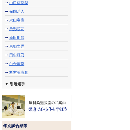
山口葵良梨
光岡岳人
永山竜樹
桑形萌花
新田朋哉
東郷丈児
田中輝乃
白金宏都
杉村美寿希
引退選手
年別試合結果