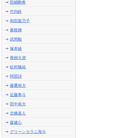
田嶋剛希
竹内鈴
和田梨乃子
素根輝
武岡毅
塚本綾
青栁大虎
松村颯祐
阿部詩
藤鷹裕大
近藤隼斗
田中裕大
北條嘉人
森健心
グリーンカラニ海斗