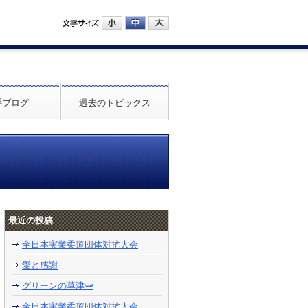
手ブログ
過去のトピックス
最近の投稿
全日本実業柔道団体対抗大会
愛と感謝
グリーンの草津🫛
全日本実業柔道団体対抗大会