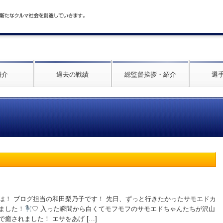
紹介
過去の戦績
総監督挨拶・紹介
選
は！ ブログ担当の和田梨乃子です！ 先日、ずっと行きたかったサモエドカ
ました！
♡ 入った瞬間から白くてモフモフのサモエドちゃんたちが沢山
癒されました！ エサをあげ […]