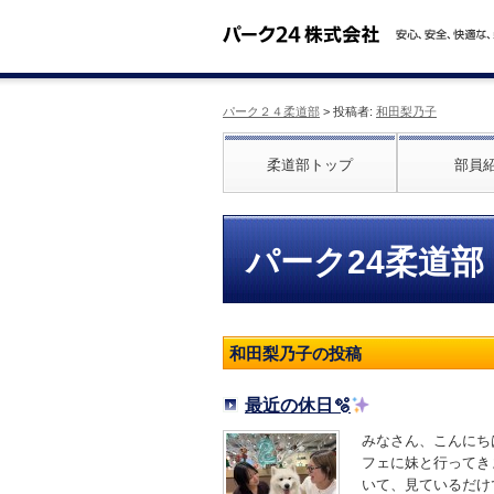
パーク２４柔道部
> 投稿者:
和田梨乃子
柔道部トップ
部員
パーク24柔道部
和田梨乃子の投稿
最近の休日🫧
みなさん、こんにち
フェに妹と行ってき
いて、見ているだけで