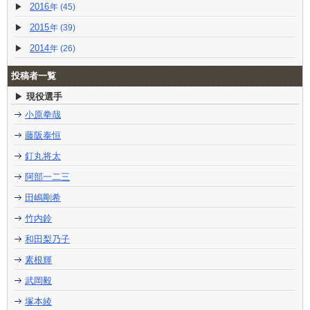
2016
(45)
2015
(39)
2014
(26)
投稿者一覧
現役選手
小原拳哉
藤阪泰恒
釘丸将太
阿部一二三
田嶋剛希
竹内鈴
和田梨乃子
素根輝
武岡毅
塚本綾