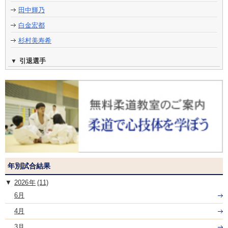
田中輝乃
白金宏都
杉村美寿希
引退選手
年別試合結果
2026
(11)
6月
4月
3月