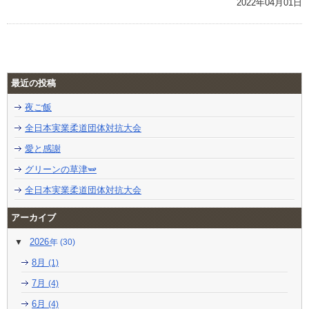
2022年04月01日
最近の投稿
夜ご飯
全日本実業柔道団体対抗大会
愛と感謝
グリーンの草津🫛
全日本実業柔道団体対抗大会
アーカイブ
2026
(30)
8月
(1)
7月
(4)
6月
(4)