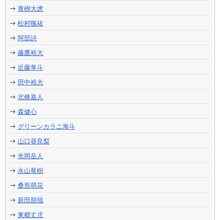
青栁大虎
松村颯祐
阿部詩
藤鷹裕大
近藤隼斗
田中裕大
北條嘉人
森健心
グリーンカラニ海斗
山口葵良梨
光岡岳人
永山竜樹
桑形萌花
新田朋哉
東郷丈児