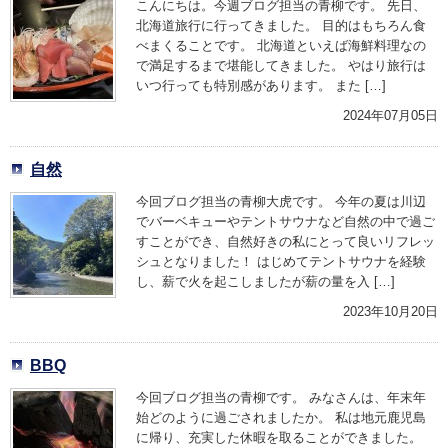
こんにちは。今週ブログ担当の青柳です。 先日、
北海道旅行に行ってきました。 目的はもちろん食
べまくることです。 北海道といえば海鮮料理なの
で満足するまで堪能してきました。 やはり旅行は
いつ行っても特別感があります。 また […]
2024年07月05日
自然
今回ブログ担当の青柳大虎です。 今年の夏は川辺
でバーベキューやテントサウナなど自然の中で過ご
すことができ、自然好きの私にとって良いリフレッ
シュとなりました！ はじめてテントサウナを経験
し、薪で火を起こしましたが薪の量を入 […]
2023年10月20日
BBQ
今回ブログ担当の青柳です。 みなさんは、年末年
始どのように過ごされましたか。 私は地元鹿児島
に帰り、充実した休暇を取ることができました。