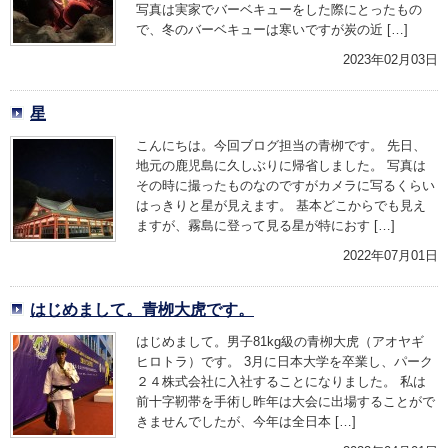
写真は実家でバーベキューをした際にとったもの
で、冬のバーベキューは寒いですが炭の近 […]
2023年02月03日
星
こんにちは。今回ブログ担当の青栁です。 先日、
地元の鹿児島に久しぶりに帰省しました。 写真は
その時に撮ったものなのですがカメラに写るくらい
はっきりと星が見えます。 基本どこからでも見え
ますが、霧島に登って見る星が特におす […]
2022年07月01日
はじめまして。青栁大虎です。
はじめまして。男子81kg級の青栁大虎（アオヤギ
ヒロトラ）です。 3月に日本大学を卒業し、パーク
２４株式会社に入社することになりました。 私は
前十字靭帯を手術し昨年は大会に出場することがで
きませんでしたが、今年は全日本 […]