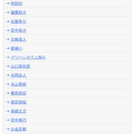
阿部詩
藤鷹裕大
近藤隼斗
田中裕大
北條嘉人
森健心
グリーンカラニ海斗
山口葵良梨
光岡岳人
永山竜樹
桑形萌花
新田朋哉
東郷丈児
田中輝乃
白金宏都