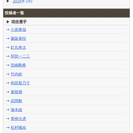
2014
(26)
投稿者一覧
現役選手
小原拳哉
藤阪泰恒
釘丸将太
阿部一二三
田嶋剛希
竹内鈴
和田梨乃子
素根輝
武岡毅
塚本綾
青栁大虎
松村颯祐