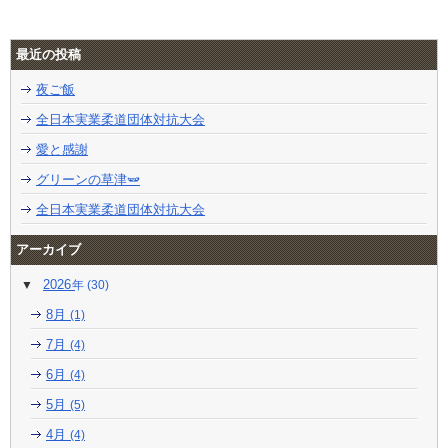
最近の投稿
夜ご飯
全日本実業柔道団体対抗大会
愛と感謝
グリーンの草津🫛
全日本実業柔道団体対抗大会
アーカイブ
2026
(30)
8月
(1)
7月
(4)
6月
(4)
5月
(5)
4月
(4)