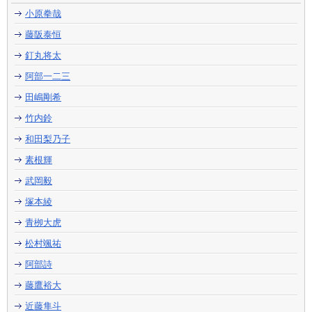
小原拳哉
藤阪泰恒
釘丸将太
阿部一二三
田嶋剛希
竹内鈴
和田梨乃子
素根輝
武岡毅
塚本綾
青栁大虎
松村颯祐
阿部詩
藤鷹裕大
近藤隼斗