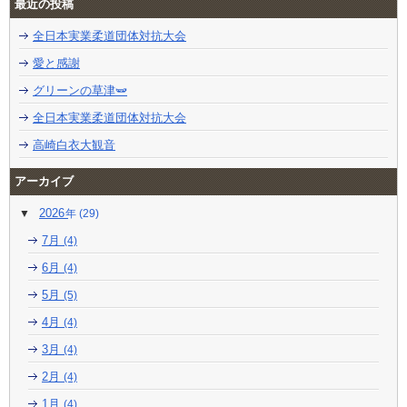
最近の投稿
全日本実業柔道団体対抗大会
愛と感謝
グリーンの草津🫛
全日本実業柔道団体対抗大会
高崎白衣大観音
アーカイブ
2026
(29)
7月
(4)
6月
(4)
5月
(5)
4月
(4)
3月
(4)
2月
(4)
1月
(4)