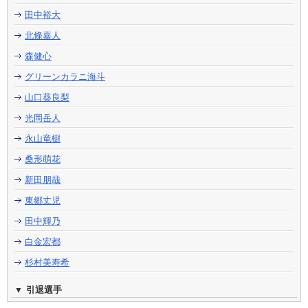
田中裕大
北條嘉人
森健心
グリーンカラニ海斗
山口葵良梨
光岡岳人
永山竜樹
桑形萌花
新田朋哉
東郷丈児
田中輝乃
白金宏都
杉村美寿希
引退選手