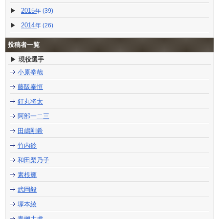
2015
(39)
2014
(26)
投稿者一覧
現役選手
小原拳哉
藤阪泰恒
釘丸将太
阿部一二三
田嶋剛希
竹内鈴
和田梨乃子
素根輝
武岡毅
塚本綾
青栁大虎