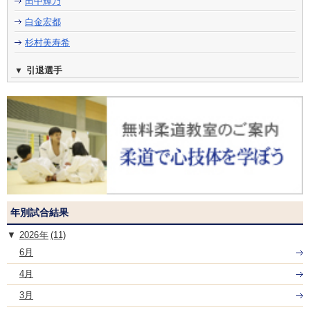
田中輝乃
白金宏都
杉村美寿希
引退選手
年別試合結果
2026
(11)
6月
4月
3月