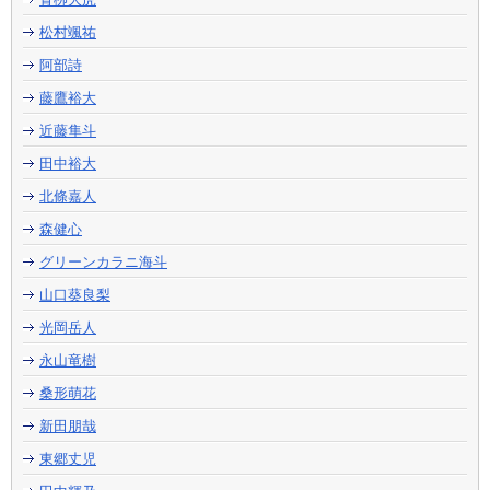
松村颯祐
阿部詩
藤鷹裕大
近藤隼斗
田中裕大
北條嘉人
森健心
グリーンカラニ海斗
山口葵良梨
光岡岳人
永山竜樹
桑形萌花
新田朋哉
東郷丈児