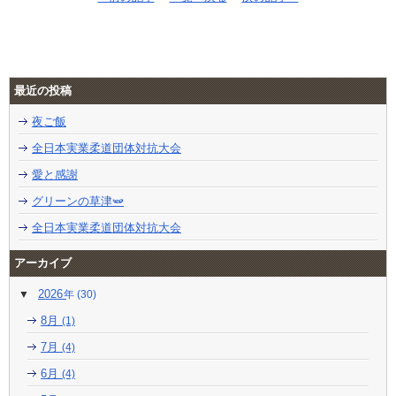
最近の投稿
夜ご飯
全日本実業柔道団体対抗大会
愛と感謝
グリーンの草津🫛
全日本実業柔道団体対抗大会
アーカイブ
2026
(30)
8月
(1)
7月
(4)
6月
(4)