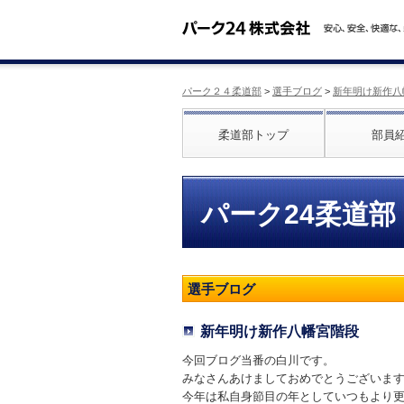
パーク２４柔道部
>
選手ブログ
>
新年明け新作八
柔道部トップ
部員
パーク24柔道部
選手ブログ
新年明け新作八幡宮階段
今回ブログ当番の白川です。
みなさんあけましておめでとうございま
今年は私自身節目の年としていつもより