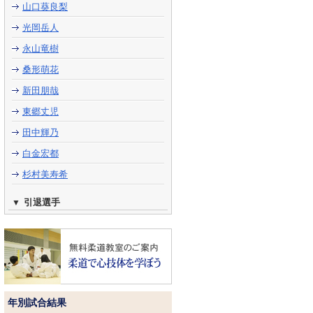
山口葵良梨
光岡岳人
永山竜樹
桑形萌花
新田朋哉
東郷丈児
田中輝乃
白金宏都
杉村美寿希
引退選手
年別試合結果