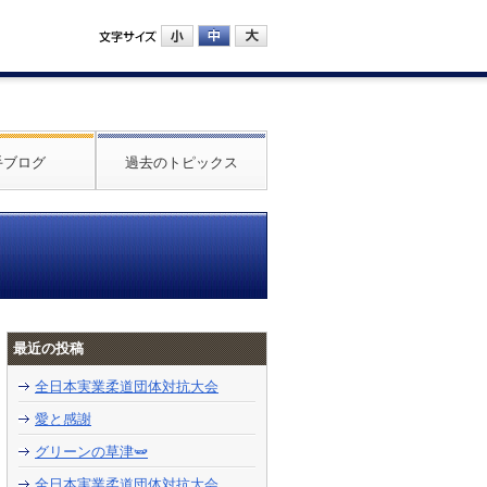
手ブログ
過去のトピックス
最近の投稿
全日本実業柔道団体対抗大会
愛と感謝
グリーンの草津🫛
全日本実業柔道団体対抗大会