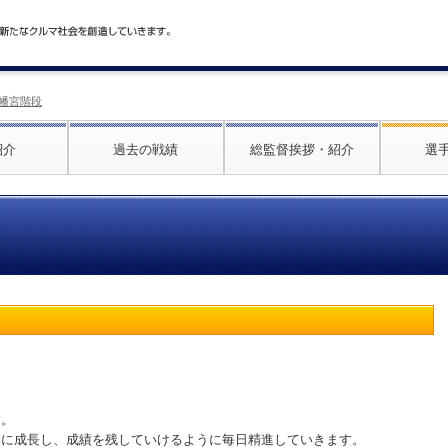
幡宮階段
紹介
過去の戦績
総監督挨拶・紹介
選
す。
更に成長し、成績を残していけるように毎日精進していきます。