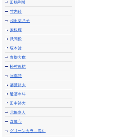
田嶋剛希
竹内鈴
和田梨乃子
素根輝
武岡毅
塚本綾
青栁大虎
松村颯祐
阿部詩
藤鷹裕大
近藤隼斗
田中裕大
北條嘉人
森健心
グリーンカラニ海斗