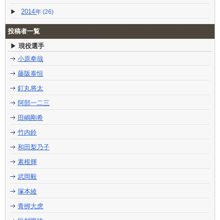
2014
(26)
投稿者一覧
現役選手
小原拳哉
藤阪泰恒
釘丸将太
阿部一二三
田嶋剛希
竹内鈴
和田梨乃子
素根輝
武岡毅
塚本綾
青栁大虎