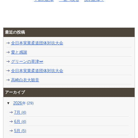
最近の投稿
全日本実業柔道団体対抗大会
愛と感謝
グリーンの草津🫛
全日本実業柔道団体対抗大会
高崎白衣大観音
アーカイブ
2026
(29)
7月
(4)
6月
(4)
5月
(5)