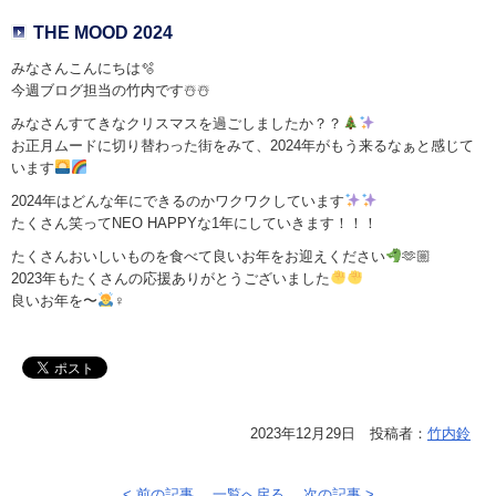
THE MOOD 2024
みなさんこんにちは🫧
今週ブログ担当の竹内です☃️☃️
みなさんすてきなクリスマスを過ごしましたか？？
お正月ムードに切り替わった街をみて、2024年がもう来るなぁと感じて
います
2024年はどんな年にできるのかワクワクしています
たくさん笑ってNEO HAPPYな1年にしていきます！！！
たくさんおいしいものを食べて良いお年をお迎えください
🫶🏼
2023年もたくさんの応援ありがとうございました
良いお年を〜
‍♀️
2023年12月29日 投稿者：
竹内鈴
< 前の記事
一覧へ戻る
次の記事 >