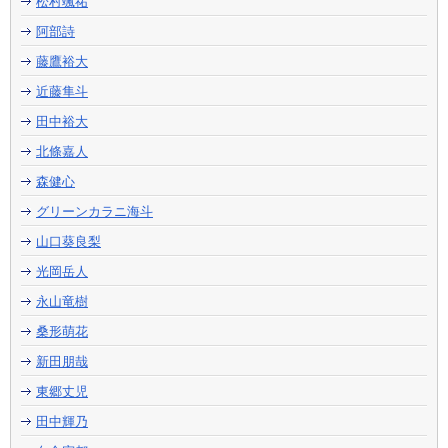
松村颯祐
阿部詩
藤鷹裕大
近藤隼斗
田中裕大
北條嘉人
森健心
グリーンカラニ海斗
山口葵良梨
光岡岳人
永山竜樹
桑形萌花
新田朋哉
東郷丈児
田中輝乃