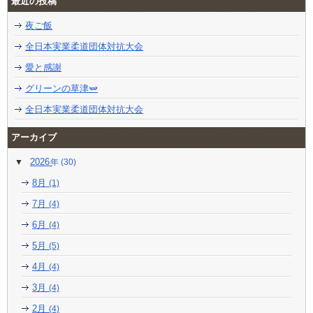
最近の投稿
夜ご飯
全日本実業柔道団体対抗大会
愛と感謝
グリーンの草津🫛
全日本実業柔道団体対抗大会
アーカイブ
2026
(30)
8月
(1)
7月
(4)
6月
(4)
5月
(5)
4月
(4)
3月
(4)
2月
(4)