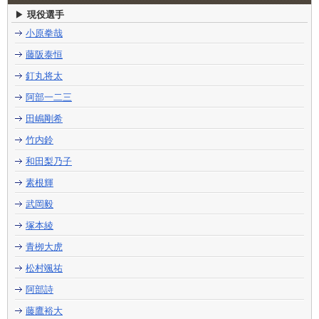
現役選手
小原拳哉
藤阪泰恒
釘丸将太
阿部一二三
田嶋剛希
竹内鈴
和田梨乃子
素根輝
武岡毅
塚本綾
青栁大虎
松村颯祐
阿部詩
藤鷹裕大