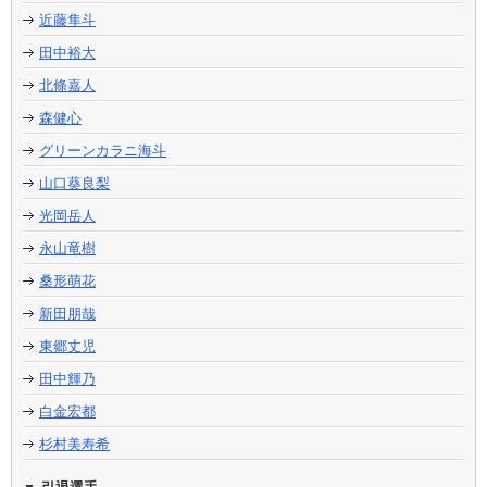
近藤隼斗
田中裕大
北條嘉人
森健心
グリーンカラニ海斗
山口葵良梨
光岡岳人
永山竜樹
桑形萌花
新田朋哉
東郷丈児
田中輝乃
白金宏都
杉村美寿希