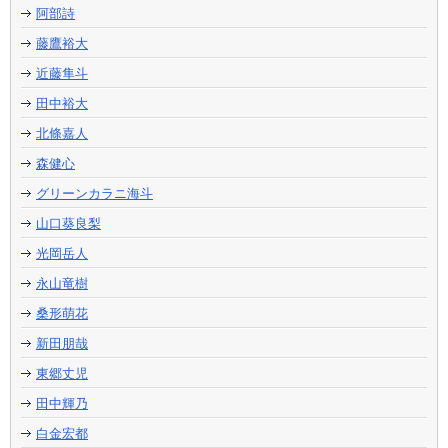
阿部詩
藤鷹裕大
近藤隼斗
田中裕大
北條嘉人
森健心
グリーンカラニ海斗
山口葵良梨
光岡岳人
永山竜樹
桑形萌花
新田朋哉
東郷丈児
田中輝乃
白金宏都