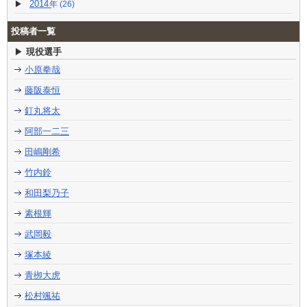
2014
(26)
投稿者一覧
現役選手
小原拳哉
藤阪泰恒
釘丸将太
阿部一二三
田嶋剛希
竹内鈴
和田梨乃子
素根輝
武岡毅
塚本綾
青栁大虎
松村颯祐