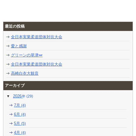
最近の投稿
全日本実業柔道団体対抗大会
愛と感謝
グリーンの草津🫛
全日本実業柔道団体対抗大会
高崎白衣大観音
アーカイブ
2026
(29)
7月
(4)
6月
(4)
5月
(5)
4月
(4)