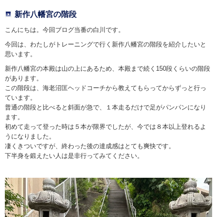
新作八幡宮の階段
こんにちは。今回ブログ当番の白川です。
今回は、わたしがトレーニングで行く新作八幡宮の階段を紹介したいと
思います。
新作八幡宮の本殿は山の上にあるため、本殿まで続く150段くらいの階段
があります。
この階段は、海老沼匡ヘッドコーチから教えてもらってからずっと行っ
ています。
普通の階段と比べると斜面が急で、１本走るだけで足がパンパンになり
ます。
初めて走って登った時は５本が限界でしたが、今では８本以上登れるよ
うになりました。
凄くきついですが、終わった後の達成感はとても爽快です。
下半身を鍛えたい人は是非行ってみてください。