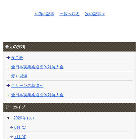
< 前の記事
一覧へ戻る
次の記事 >
最近の投稿
夜ご飯
全日本実業柔道団体対抗大会
愛と感謝
グリーンの草津🫛
全日本実業柔道団体対抗大会
アーカイブ
2026
(30)
8月
(1)
7月
(4)