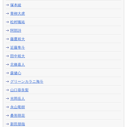
塚本綾
青栁大虎
松村颯祐
阿部詩
藤鷹裕大
近藤隼斗
田中裕大
北條嘉人
森健心
グリーンカラニ海斗
山口葵良梨
光岡岳人
永山竜樹
桑形萌花
新田朋哉