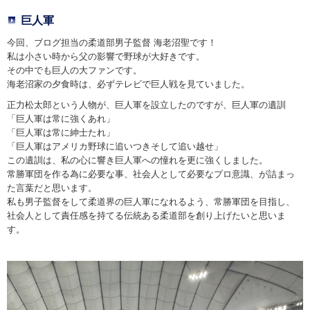
巨人軍
今回、ブログ担当の柔道部男子監督 海老沼聖です！
私は小さい時から父の影響で野球が大好きです。
その中でも巨人の大ファンです。
海老沼家の夕食時は、必ずテレビで巨人戦を見ていました。
正力松太郎という人物が、巨人軍を設立したのですが、巨人軍の遺訓
「巨人軍は常に強くあれ」
「巨人軍は常に紳士たれ」
「巨人軍はアメリカ野球に追いつきそして追い越せ」
この遺訓は、私の心に響き巨人軍への憧れを更に強くしました。
常勝軍団を作る為に必要な事、社会人として必要なプロ意識、が詰まっ
た言葉だと思います。
私も男子監督をして柔道界の巨人軍になれるよう、常勝軍団を目指し、
社会人として責任感を持てる伝統ある柔道部を創り上げたいと思いま
す。