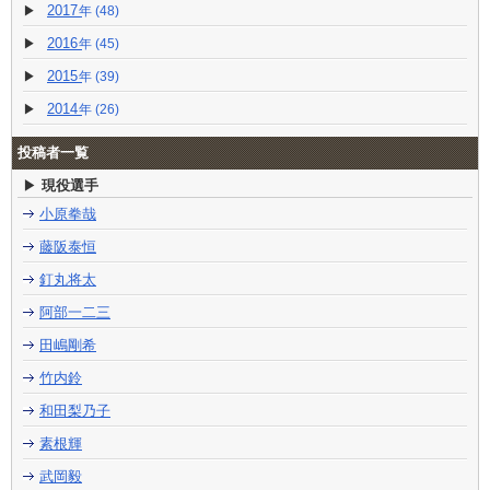
2017
(48)
2016
(45)
2015
(39)
2014
(26)
投稿者一覧
現役選手
小原拳哉
藤阪泰恒
釘丸将太
阿部一二三
田嶋剛希
竹内鈴
和田梨乃子
素根輝
武岡毅