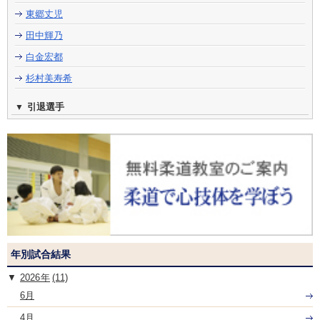
東郷丈児
田中輝乃
白金宏都
杉村美寿希
引退選手
年別試合結果
2026
(11)
6月
4月