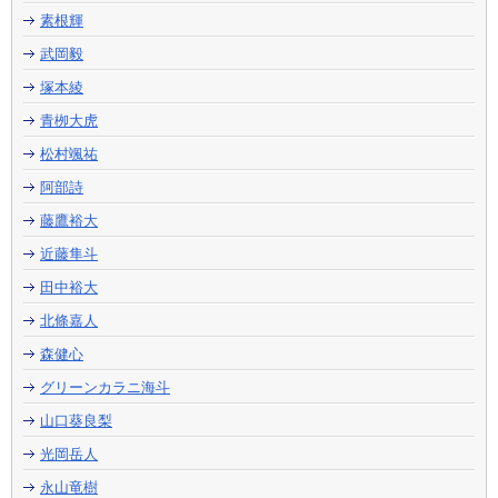
素根輝
武岡毅
塚本綾
青栁大虎
松村颯祐
阿部詩
藤鷹裕大
近藤隼斗
田中裕大
北條嘉人
森健心
グリーンカラニ海斗
山口葵良梨
光岡岳人
永山竜樹