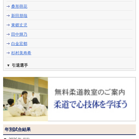
桑形萌花
新田朋哉
東郷丈児
田中輝乃
白金宏都
杉村美寿希
引退選手
年別試合結果