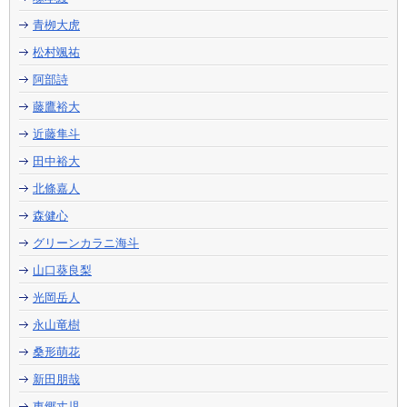
青栁大虎
松村颯祐
阿部詩
藤鷹裕大
近藤隼斗
田中裕大
北條嘉人
森健心
グリーンカラニ海斗
山口葵良梨
光岡岳人
永山竜樹
桑形萌花
新田朋哉
東郷丈児