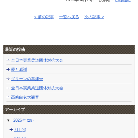
< 前の記事
一覧へ戻る
次の記事 >
最近の投稿
全日本実業柔道団体対抗大会
愛と感謝
グリーンの草津🫛
全日本実業柔道団体対抗大会
高崎白衣大観音
アーカイブ
2026
(29)
7月
(4)