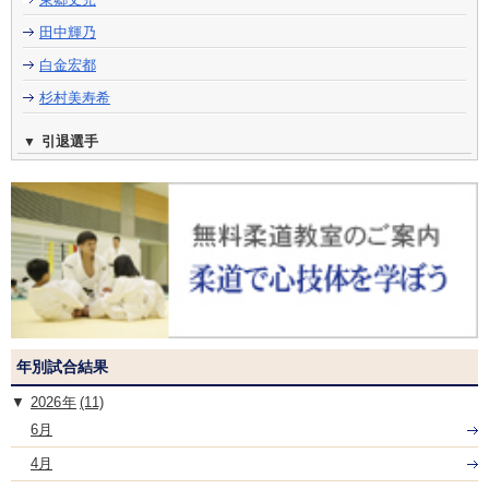
田中輝乃
白金宏都
杉村美寿希
引退選手
年別試合結果
2026
(11)
6月
4月