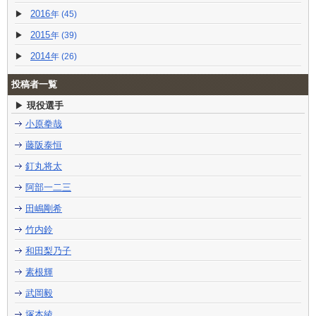
2016
(45)
2015
(39)
2014
(26)
投稿者一覧
現役選手
小原拳哉
藤阪泰恒
釘丸将太
阿部一二三
田嶋剛希
竹内鈴
和田梨乃子
素根輝
武岡毅
塚本綾