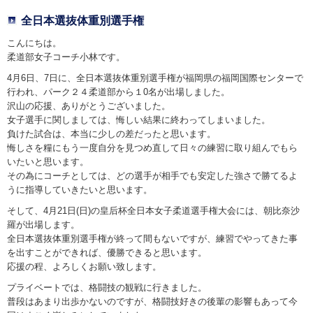
全日本選抜体重別選手権
こんにちは。
柔道部女子コーチ小林です。
4月6日、7日に、全日本選抜体重別選手権が福岡県の福岡国際センターで
行われ、パーク２４柔道部から１0名が出場しました。
沢山の応援、ありがとうございました。
女子選手に関しましては、悔しい結果に終わってしまいました。
負けた試合は、本当に少しの差だったと思います。
悔しさを糧にもう一度自分を見つめ直して日々の練習に取り組んでもら
いたいと思います。
その為にコーチとしては、どの選手が相手でも安定した強さで勝てるよ
うに指導していきたいと思います。
そして、4月21日(日)の皇后杯全日本女子柔道選手権大会には、朝比奈沙
羅が出場します。
全日本選抜体重別選手権が終って間もないですが、練習でやってきた事
を出すことができれば、優勝できると思います。
応援の程、よろしくお願い致します。
プライベートでは、格闘技の観戦に行きました。
普段はあまり出歩かないのですが、格闘技好きの後輩の影響もあって今