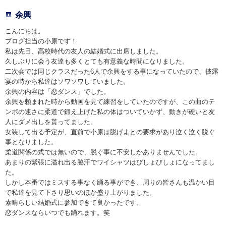
余興
こんにちは。
ブログ担当の小原です！
私は先日、高校時代の友人の結婚式に出席しました。
久しぶりに会う友達も多くとても有意義な時間になりました。
二次会では同じクラスだった6人で余興をする事になっていたので、披露
宴の時から私達はソワソワしていました。
余興の内容は「恋ダンス」でした。
余興を頼まれた時から動画を見て練習をしていたのですが、この曲のテ
ンポの速さに柔道で鍛え上げた私の体はついていかず、動きが硬いと友
人にダメ出しを貰ってました。
女装して出る予定が、直前で小原は脱げよとの要求があり泣く泣く脱ぐ
事となりました。
柔道関係の式では無いので、脱ぐ事に不安しかありませんでした。
あまりの緊張に溢れ出る脇汗でワイシャツはびしょびしょになってまし
た。
しかし本番ではミスする事なく踊る事ができ、周りの皆さんも温かい目
で私達を見て下さり思いのほか盛り上がりました。
素晴らしい結婚式に参加できて良かったです。
恋ダンスならいつでも踊れます。笑