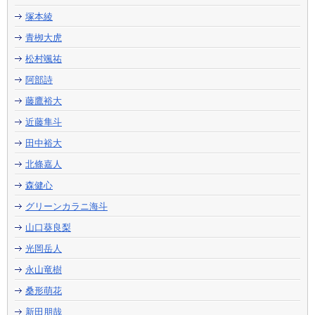
塚本綾
青栁大虎
松村颯祐
阿部詩
藤鷹裕大
近藤隼斗
田中裕大
北條嘉人
森健心
グリーンカラニ海斗
山口葵良梨
光岡岳人
永山竜樹
桑形萌花
新田朋哉