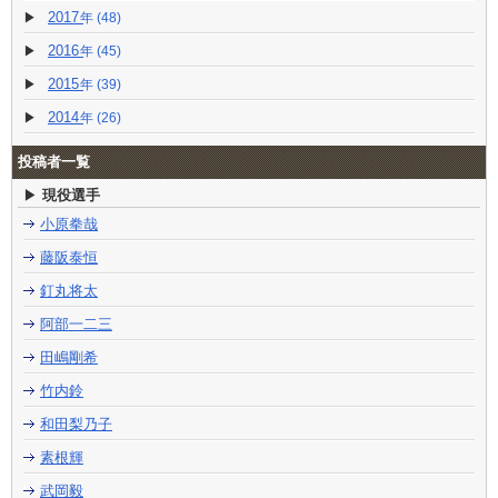
2017
(48)
2016
(45)
2015
(39)
2014
(26)
投稿者一覧
現役選手
小原拳哉
藤阪泰恒
釘丸将太
阿部一二三
田嶋剛希
竹内鈴
和田梨乃子
素根輝
武岡毅