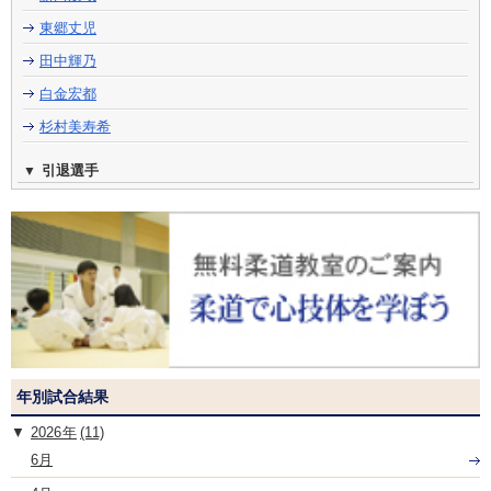
東郷丈児
田中輝乃
白金宏都
杉村美寿希
引退選手
年別試合結果
2026
(11)
6月