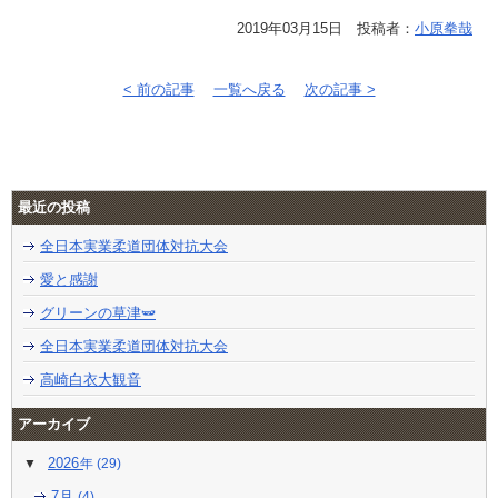
2019年03月15日 投稿者：
小原拳哉
< 前の記事
一覧へ戻る
次の記事 >
最近の投稿
全日本実業柔道団体対抗大会
愛と感謝
グリーンの草津🫛
全日本実業柔道団体対抗大会
高崎白衣大観音
アーカイブ
2026
(29)
7月
(4)