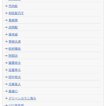
竹内鈴
和田梨乃子
素根輝
武岡毅
塚本綾
青栁大虎
松村颯祐
阿部詩
藤鷹裕大
近藤隼斗
田中裕大
北條嘉人
森健心
グリーンカラニ海斗
山口葵良梨