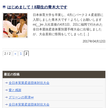
はじめまして！8期生の青木大です
日本体育大学を卒業し、4月にパーク２４柔道部に
入部しました青木大です！よろしくお願いします
m(__)m 入社直後の4月1日、2日に福岡で行われた
全日本選抜柔道体重別選手権大会に出場しました
が、大会直前に怪我をしてしまった […]
2017年04月12日
2 / 2
«
1
2
最近の投稿
全日本実業柔道団体対抗大会
愛と感謝
グリーンの草津🫛
全日本実業柔道団体対抗大会