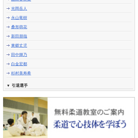
光岡岳人
永山竜樹
桑形萌花
新田朋哉
東郷丈児
田中輝乃
白金宏都
杉村美寿希
引退選手