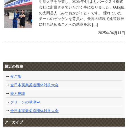
明治大学を卒業し、2025年4月よりパーク２４株式
会社に所属させていただく事になりました、66kg級
の光岡岳人（みつおかがくと）です。 憧れていた
チームのゼッケンを背負い、最高の環境で柔道競技
に打ち込めることへの感謝を忘 […]
2025年04月11日
最近の投稿
夜ご飯
全日本実業柔道団体対抗大会
愛と感謝
グリーンの草津🫛
全日本実業柔道団体対抗大会
アーカイブ