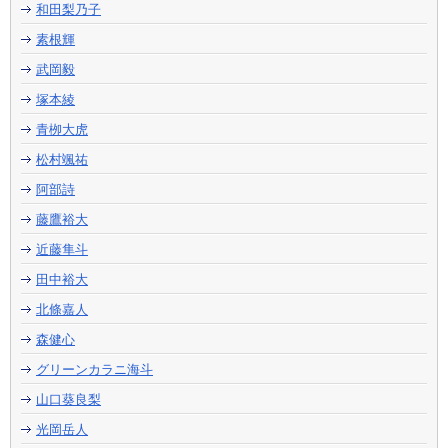
和田梨乃子
素根輝
武岡毅
塚本綾
青栁大虎
松村颯祐
阿部詩
藤鷹裕大
近藤隼斗
田中裕大
北條嘉人
森健心
グリーンカラニ海斗
山口葵良梨
光岡岳人