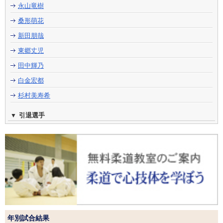
永山竜樹
桑形萌花
新田朋哉
東郷丈児
田中輝乃
白金宏都
杉村美寿希
引退選手
年別試合結果