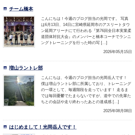
チーム橋本
こんにちは！今週のブログ担当の光岡です。 写真
は6月13日、14日に宮崎県延岡市のアスリートタウ
ン延岡アリーナにて行われる『第76回全日本実業柔
道団体対抗大会』のメンバーと橋本コーチでランニ
ングトレーニングを行った時の写 […]
2026年05月15日
増山ラントレ部
こんにちは、今週のブログ担当の光岡岳人です！
僕は増山ラントレ部に所属しており、トレーニング
の一環として、毎週階段を走っています！ 走るま
では毎回憂鬱でたまらないですが、道中での先輩た
ちとの会話や走り終わったあとの達成感 […]
2025年08月08日
はじめまして！光岡岳人です！