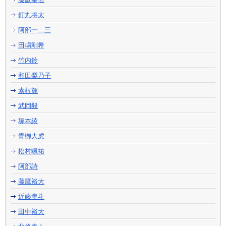
釘丸将太
阿部一二三
田嶋剛希
竹内鈴
和田梨乃子
素根輝
武岡毅
塚本綾
青栁大虎
松村颯祐
阿部詩
藤鷹裕大
近藤隼斗
田中裕大