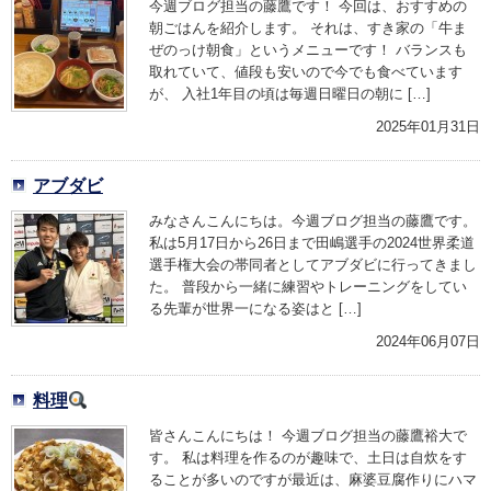
今週ブログ担当の藤鷹です！ 今回は、おすすめの
朝ごはんを紹介します。 それは、すき家の「牛ま
ぜのっけ朝食」というメニューです！ バランスも
取れていて、値段も安いので今でも食べています
が、 入社1年目の頃は毎週日曜日の朝に […]
2025年01月31日
アブダビ
みなさんこんにちは。今週ブログ担当の藤鷹です。
私は5月17日から26日まで田嶋選手の2024世界柔道
選手権大会の帯同者としてアブダビに行ってきまし
た。 普段から一緒に練習やトレーニングをしてい
る先輩が世界一になる姿はと […]
2024年06月07日
料理
皆さんこんにちは！ 今週ブログ担当の藤鷹裕大で
す。 私は料理を作るのが趣味で、土日は自炊をす
ることが多いのですが最近は、麻婆豆腐作りにハマ