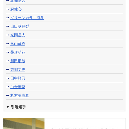
北條嘉人
森健心
グリーンカラニ海斗
山口葵良梨
光岡岳人
永山竜樹
桑形萌花
新田朋哉
東郷丈児
田中輝乃
白金宏都
杉村美寿希
引退選手