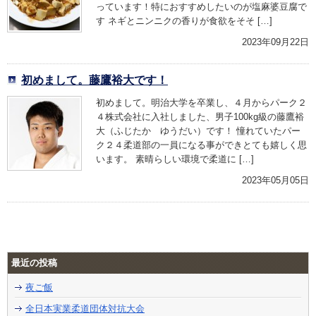
っています！特におすすめしたいのが塩麻婆豆腐で
す ネギとニンニクの香りが食欲をそそ […]
2023年09月22日
初めまして。藤鷹裕大です！
初めまして。明治大学を卒業し、４月からパーク２
４株式会社に入社しました、男子100kg級の藤鷹裕
大（ふじたか ゆうだい）です！ 憧れていたパー
ク２４柔道部の一員になる事ができとても嬉しく思
います。 素晴らしい環境で柔道に […]
2023年05月05日
最近の投稿
夜ご飯
全日本実業柔道団体対抗大会