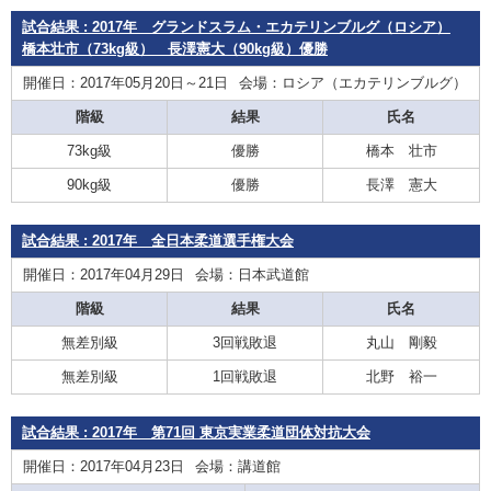
試合結果 : 2017年 グランドスラム・エカテリンブルグ（ロシア）
橋本壮市（73kg級） 長澤憲大（90kg級）優勝
開催日：2017年05月20日～21日
会場：ロシア（エカテリンブルグ）
階級
結果
氏名
73kg級
優勝
橋本 壮市
90kg級
優勝
長澤 憲大
試合結果 : 2017年 全日本柔道選手権大会
開催日：2017年04月29日
会場：日本武道館
階級
結果
氏名
無差別級
3回戦敗退
丸山 剛毅
無差別級
1回戦敗退
北野 裕一
試合結果 : 2017年 第71回 東京実業柔道団体対抗大会
開催日：2017年04月23日
会場：講道館