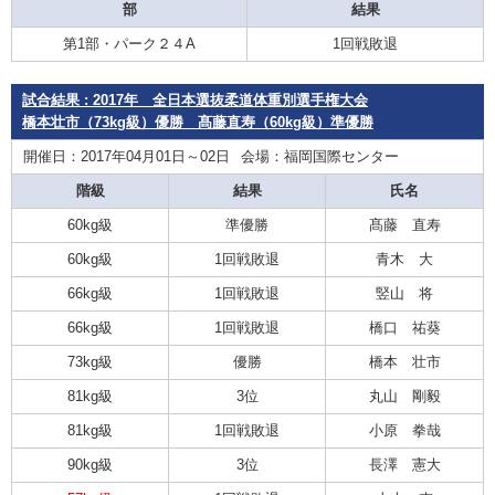
部
結果
第1部・パーク２４A
1回戦敗退
試合結果 : 2017年 全日本選抜柔道体重別選手権大会
橋本壮市（73kg級）優勝 髙藤直寿（60kg級）準優勝
開催日：2017年04月01日～02日
会場：福岡国際センター
階級
結果
氏名
60kg級
準優勝
髙藤 直寿
60kg級
1回戦敗退
青木 大
66kg級
1回戦敗退
竪山 将
66kg級
1回戦敗退
橋口 祐葵
73kg級
優勝
橋本 壮市
81kg級
3位
丸山 剛毅
81kg級
1回戦敗退
小原 拳哉
90kg級
3位
長澤 憲大