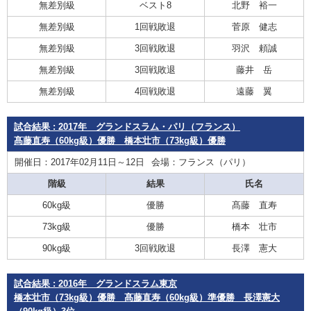
無差別級
ベスト8
北野 裕一
無差別級
1回戦敗退
菅原 健志
無差別級
3回戦敗退
羽沢 頼誠
無差別級
3回戦敗退
藤井 岳
無差別級
4回戦敗退
遠藤 翼
試合結果 : 2017年 グランドスラム・パリ（フランス）
髙藤直寿（60kg級）優勝 橋本壮市（73kg級）優勝
開催日：2017年02月11日～12日
会場：フランス（パリ）
階級
結果
氏名
60kg級
優勝
髙藤 直寿
73kg級
優勝
橋本 壮市
90kg級
3回戦敗退
長澤 憲大
試合結果 : 2016年 グランドスラム東京
橋本壮市（73kg級）優勝 髙藤直寿（60kg級）準優勝 長澤憲大