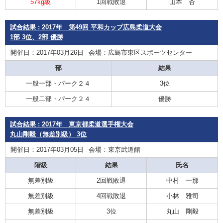
57kg級
1回戦敗退
山本 杏
試合結果 : 2017年 第49回 平和カップ広島柔道大会
1部 3位、2部 優勝
開催日：2017年03月26日
会場：広島市東区スポーツセンター
部
結果
一般一部・パーク２４
3位
一般二部・パーク２４
優勝
試合結果 : 2017年 東京都柔道選手権大会
丸山剛毅（無差別級） 3位
開催日：2017年03月05日
会場：東京武道館
階級
結果
氏名
無差別級
2回戦敗退
中村 一那
無差別級
4回戦敗退
小林 雅司
無差別級
3位
丸山 剛毅