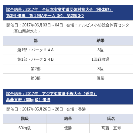
試合結果 : 2017年 全日本実業柔道団体対抗大会（団体戦）
第3部 優勝、第１部Aチーム 3位、第2部 3位
開催日：2017年06月03日～04日
会場：アルビス小杉総合体育センタ
ー（富山県射水市）
部
結果
第1部・パーク２４A
3位
第1部・パーク２４B
1回戦敗退
第2部
3位
第3部
優勝
試合結果 : 2017年 アジア柔道選手権大会（香港）
髙藤直寿（60kg級）優勝
開催日：2017年05月26日～28日
会場：香港
階級
結果
氏名
60kg級
優勝
髙藤 直寿