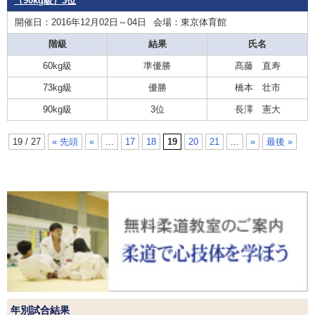
（90kg級）3位
開催日：2016年12月02日～04日
会場：東京体育館
階級
結果
氏名
60kg級
準優勝
髙藤 直寿
73kg級
優勝
橋本 壮市
90kg級
3位
長澤 憲大
19 / 27
« 先頭
«
...
17
18
19
20
21
...
»
最後 »
年別試合結果