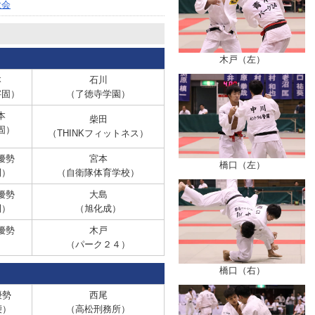
大会
木戸（左）
本
石川
字固）
（了徳寺学園）
本
柴田
固）
（THINKフィットネス）
優勢
宮本
橋口（左）
刈）
（自衛隊体育学校）
優勢
大島
刈）
（旭化成）
優勢
木戸
）
（パーク２４）
橋口（右）
勢
西尾
腰）
（高松刑務所）