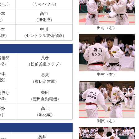
かし）
（ミキハウス）
本
髙市
股）
（旭化成）
田村（右）
本
中川
込腰）
（セントラル警備保障）
優勢
八巻
×2）
（松前柔道クラブ）
本
中村（右）
長尾
投）
（東レ名古屋）
勝ち
柴田
×3）
（豊田自動織機）
勢
髙上
込）
（旭化成）
渕原（右）
奥井