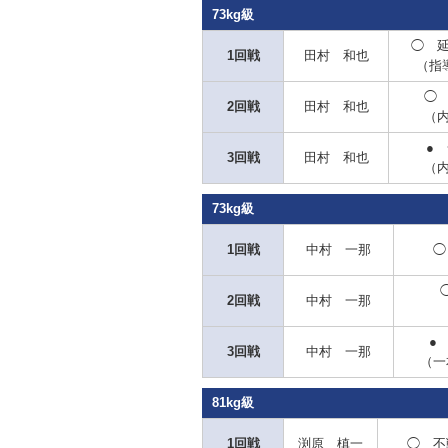
73kg級
◯
延
1回戦
田村 和也
（指
◯
2回戦
田村 和也
（
●
3回戦
田村 和也
（
73kg級
1回戦
中村 一那
◯
2回戦
中村 一那
●
3回戦
中村 一那
（一
81kg級
1回戦
渕原 槙一
◯
不