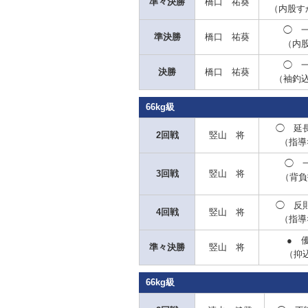
準々決勝
橋口 祐葵
（内股す
◯
一
準決勝
橋口 祐葵
（内
◯
一
決勝
橋口 祐葵
（袖釣
66kg級
◯
延長
2回戦
竪山 将
（指導
◯
一
3回戦
竪山 将
（背負
◯
反則
4回戦
竪山 将
（指導
●
優
準々決勝
竪山 将
（抑
66kg級