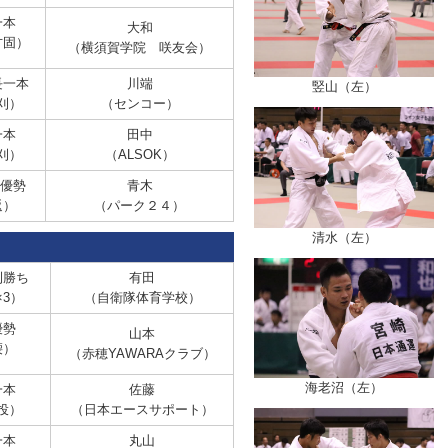
本
大和
方固）
（横須賀学院 咲友会）
一本
川端
竪山（左）
刈）
（センコー）
一本
田中
刈）
（ALSOK）
長優勢
青木
返）
（パーク２４）
清水（左）
勝ち
有田
×3）
（自衛隊体育学校）
勢
山本
腰）
（赤穂YAWARAクラブ）
海老沼（左）
本
佐藤
投）
（日本エースサポート）
本
丸山