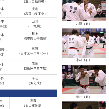
（豊田自動織機）
本
渡邉
股
）
（和歌山柔栄会）
本
山田
北野（右）
字固
）
（JR九州）
川上
本
（國學院大學職員）
股
）
三浦
則勝ち
（日本エースサポート）
×3）
小林（右）
佐藤
一本
（自衛隊体育学校）
股）
優勢
海老
投）
（旭化成）
藤井（右）
本
近藤
固
）
（石田接骨院）