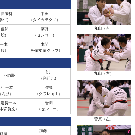
長優勢
平田
導×2）
（タイカテクノ）
丸山（左）
優勢
茅野
内股）
（センコー）
一本
本間
内股）
（松前柔道クラブ）
市川
丸山（左）
不戦勝
（満洋丸）
◯
一本
佐藤
（内股）
（クラレ岡山）
延長一本
岩渕
本背負投）
（センコー）
菅原（左）
加藤
戦勝