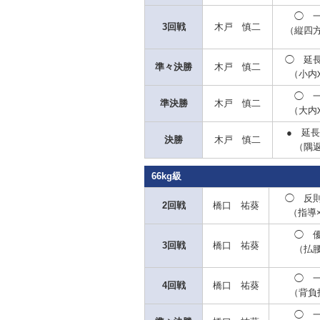
◯
一
3回戦
木戸 慎二
（縦四
◯
延長
準々決勝
木戸 慎二
（小内
◯ 
準決勝
木戸 慎二
（大内
● 延
決勝
木戸 慎二
（隅
66kg級
◯
反則
2回戦
橋口 祐葵
（指導
◯
優
3回戦
橋口 祐葵
（払
◯
一
4回戦
橋口 祐葵
（背負
◯
一