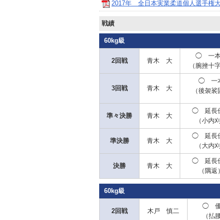
2017年 全日本実業柔道個人選手権
戦績
60kg級
◯ 一
2回戦
青木 大
（腕挫十
◯
一
3回戦
青木 大
（後袈裟
◯
延長
準々決勝
青木 大
（小内
◯ 延長
準決勝
青木 大
（大内
◯ 延長
決勝
青木 大
（隅返
60kg級
◯
優
2回戦
木戸 慎二
（払