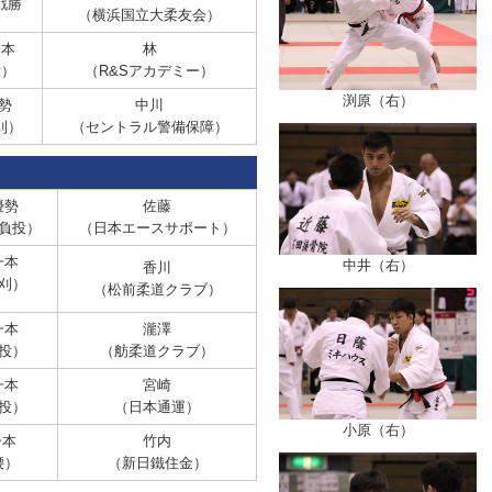
戦勝
（横浜国立大柔友会）
本
林
股）
（R&Sアカデミー）
渕原（右）
勢
中川
刈）
（セントラル警備保障）
勢
佐藤
負投）
（日本エースサポート）
本
中井（右）
香川
刈）
（松前柔道クラブ）
本
瀧澤
投）
（舫柔道クラブ）
本
宮崎
投）
（日本通運）
小原（右）
本
竹内
腰）
（新日鐵住金）