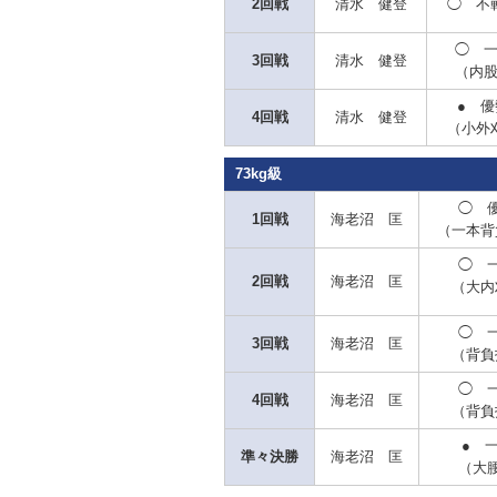
2回戦
清水 健登
◯
不
◯
一
3回戦
清水 健登
（内
●
優
4回戦
清水 健登
（小外
73kg級
◯
優
1回戦
海老沼 匡
（一本背
◯
一
2回戦
海老沼 匡
（大内
◯
一
3回戦
海老沼 匡
（背負
◯
一
4回戦
海老沼 匡
（背負
●
一
準々決勝
海老沼 匡
（大