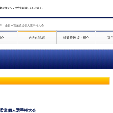
017年 全日本実業柔道個人選手権大会
紹介
過去の戦績
総監督挨拶・紹介
選
実業柔道個人選手権大会