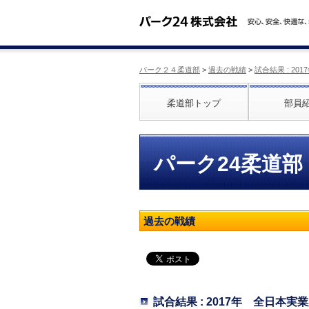
パーク２４柔道部
>
過去の戦績
>
試合結果 : 2
柔道部トップ
部員
パーク24柔道部
過去の戦績
試合結果 : 2017年 全日本