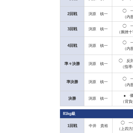
◯
一
2回戦
渕原 槙一
（内
◯
一
3回戦
渕原 槙一
（腕挫十
◯
一
4回戦
渕原 槙一
（内
◯ 反
準々決勝
渕原 槙一
（指導
◯ 
準決勝
渕原 槙一
（内
● 
決勝
渕原 槙一
（背負
81kg級
◯
一
1回戦
中井 貴裕
（上四方