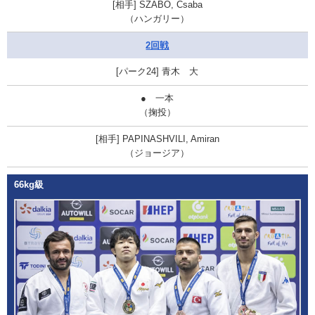
SZABO, Csaba
（ハンガリー）
2回戦
青木 大
● 一本
（掬投）
PAPINASHVILI, Amiran
（ジョージア）
66kg級