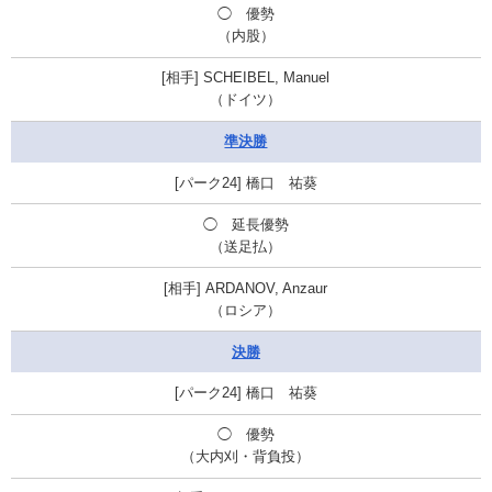
◯ 優勢
（内股）
SCHEIBEL, Manuel
（ドイツ）
準決勝
橋口 祐葵
◯ 延長優勢
（送足払）
ARDANOV, Anzaur
（ロシア）
決勝
橋口 祐葵
◯ 優勢
（大内刈・背負投）