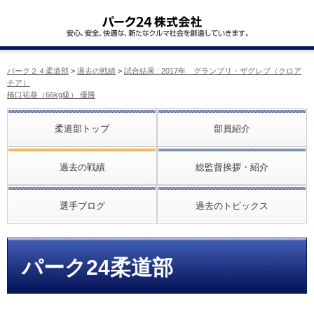
パーク２４柔道部
>
過去の戦績
>
試合結果 : 2017年 グランプリ・ザグレブ（クロア
チア）
橋口祐葵（66kg級） 優勝
柔道部トップ
部員紹介
過去の戦績
総監督挨拶・紹介
選手ブログ
過去のトピックス
パーク24柔道部