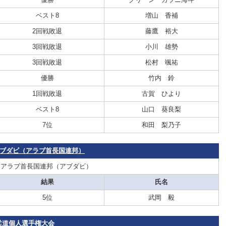
ベスト8
増山 香補
2回戦敗退
藤鷹 裕大
3回戦敗退
小川 雄勢
3回戦敗退
松村 颯祐
優勝
竹内 鈴
1回戦敗退
古賀 ひより
ベスト8
山口 葵良梨
7位
和田 梨乃子
・アブダビ（アラブ首長国連邦）
：アラブ首長国連邦（アブダビ）
結果
氏名
5位
武岡 毅
実業柔道個人選手権大会