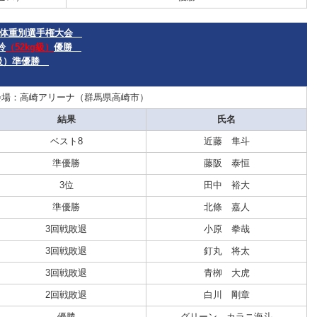
柔道体重別選手権大会
鈴
（52kg級）
優勝
g級）準優勝
会場：高崎アリーナ（群馬県高崎市）
結果
氏名
ベスト8
近藤 隼斗
準優勝
藤阪 泰恒
3位
田中 裕大
準優勝
北條 嘉人
3回戦敗退
小原 拳哉
3回戦敗退
釘丸 将太
3回戦敗退
青栁 大虎
2回戦敗退
白川 剛章
優勝
グリーン カラニ海斗