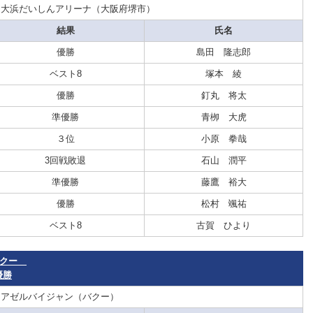
：大浜だいしんアリーナ（大阪府堺市）
結果
氏名
優勝
島田 隆志郎
ベスト8
塚本 綾
優勝
釘丸 将太
準優勝
青栁 大虎
３位
小原 拳哉
3回戦敗退
石山 潤平
準優勝
藤鷹 裕大
優勝
松村 颯祐
ベスト8
古賀 ひより
・バクー
優勝
：アゼルバイジャン（バクー）