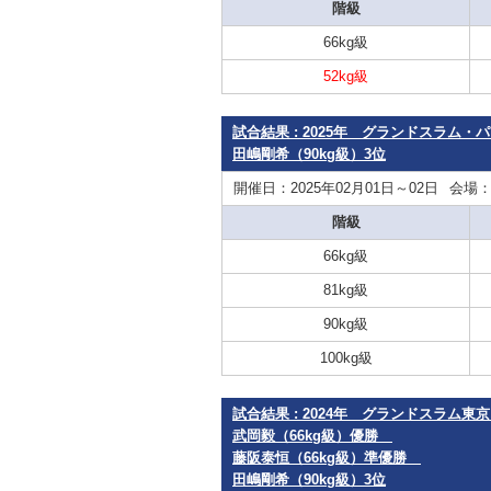
階級
66kg級
52kg級
試合結果 : 2025年 グランドスラム
田嶋剛希（90kg級）3位
開催日：2025年02月01日～02日
会場
階級
66kg級
81kg級
90kg級
100kg級
試合結果 : 2024年 グランドスラム
武岡毅（66kg級）優勝
藤阪泰恒（66kg級）準優勝
田嶋剛希（90kg級）3位