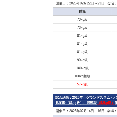
開催日：2025年02月22日～23日
会場
階級
73kg級
73kg級
81kg級
81kg級
81kg級
90kg級
100kg級
100kg超級
57kg級
試合結果 : 2025年 グランドスラム
武岡毅（66kg級）、阿部詩
（52kg級）
開催日：2025年02月14日～16日
会場