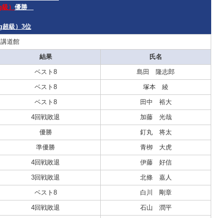
kg級）
優勝
g超級）3位
：講道館
結果
氏名
ベスト8
島田 隆志郎
ベスト8
塚本 綾
ベスト8
田中 裕大
4回戦敗退
加藤 光哉
優勝
釘丸 将太
準優勝
青栁 大虎
4回戦敗退
伊藤 好信
3回戦敗退
北條 嘉人
ベスト8
白川 剛章
4回戦敗退
石山 潤平