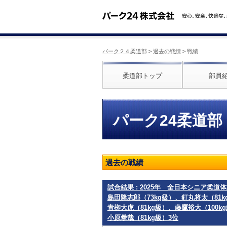
パーク２４柔道部
>
過去の戦績
>
戦績
柔道部トップ
部員
パーク24柔道部
過去の戦績
試合結果 : 2025年 全日本シニア柔
島田隆志郎（73kg級）、釘丸将太（81
青栁大虎（81kg級）、藤鷹裕大（100
小原拳哉（81kg級）3位