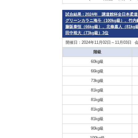
試合結果 : 2024年 講道館杯全日本
グリーンカラニ海斗（100kg級）、竹内
藤阪泰恒（66kg級）、北條嘉人（81k
田中裕大（73kg級）3位
開催日：2024年11月02日～11月03日
階級
60kg級
66kg級
73kg級
81kg級
81kg級
81kg級
81kg級
90kg級
100kg級