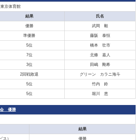
：東京体育館
結果
氏名
優勝
武岡 毅
準優勝
藤阪 泰恒
5位
橋本 壮市
7位
北條 嘉人
3位
田嶋 剛希
2回戦敗退
グリーン カラニ海斗
5位
竹内 鈴
5位
堀川 恵
大会 優勝
結果
ビス）
優勝