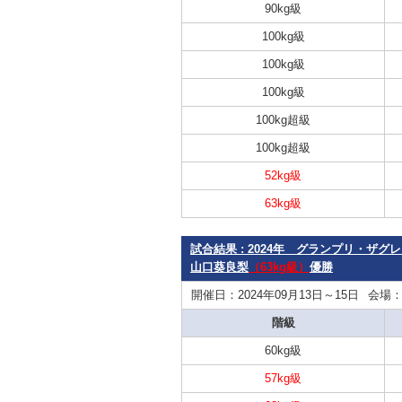
90kg級
100kg級
100kg級
100kg級
100kg超級
100kg超級
52kg級
63kg級
試合結果 : 2024年 グランプリ・ザグ
山口葵良梨
（63kg級）
優勝
開催日：2024年09月13日～15日
会場
階級
60kg級
57kg級