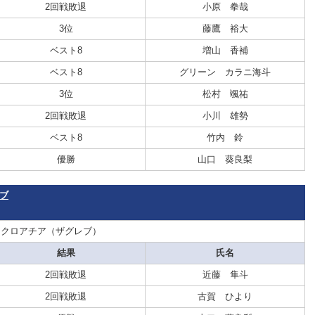
2回戦敗退
小原 拳哉
3位
藤鷹 裕大
ベスト8
増山 香補
ベスト8
グリーン カラニ海斗
3位
松村 颯祐
2回戦敗退
小川 雄勢
ベスト8
竹内 鈴
優勝
山口 葵良梨
レブ
：クロアチア（ザグレブ）
結果
氏名
2回戦敗退
近藤 隼斗
2回戦敗退
古賀 ひより