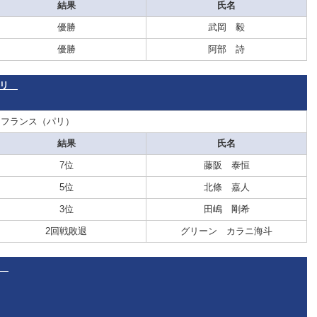
結果
氏名
優勝
武岡 毅
優勝
阿部 詩
・パリ
：フランス（パリ）
結果
氏名
7位
藤阪 泰恒
5位
北條 嘉人
3位
田嶋 剛希
2回戦敗退
グリーン カラニ海斗
東京