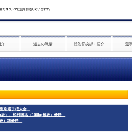
紹介
過去の戦績
総監督挨拶・紹介
選
道体重別選手権大会
kg級）、松村颯祐（100kg超級）優勝
kg級）準優勝