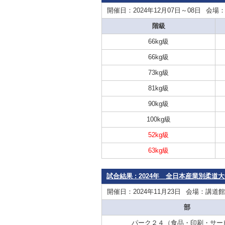
開催日：2024年12月07日～08日
会場
階級
66kg級
66kg級
73kg級
81kg級
90kg級
100kg級
52kg級
63kg級
試合結果 : 2024年 全日本産業別柔道
開催日：2024年11月23日
会場：講道館
部
パーク２４（食品・印刷・サー