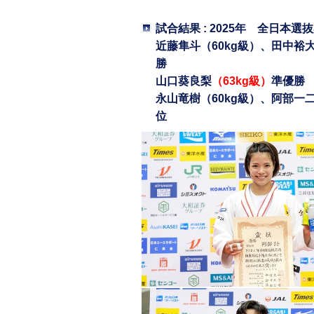
試合結果 : 2025年 全日
近藤隼斗（60kg級）、田中裕大
勝
山口葵良梨
（63kg級）
準優
永山竜樹（60kg級）、阿部一二
位