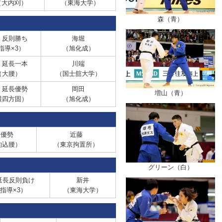
（大内刈）
（東海大学）
森（青）
反則勝ち
海堀
指導×3）
（旭化成）
延長一本
川端
（大腰）
（国士舘大学）
 延長優勢
岡田
増山（青）
横四方固）
（旭化成）
 優勢
近藤
釣込腰）
（東京拘置所）
グリーン（白）
延長反則負け
新井
指導×3）
（東海大学）