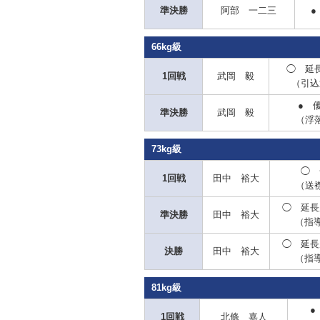
準決勝
阿部 一二三
●
66kg級
◯ 延
1回戦
武岡 毅
（引込
● 
準決勝
武岡 毅
（浮
73kg級
◯ 
1回戦
田中 裕大
（送
◯ 延長
準決勝
田中 裕大
（指導
◯ 延長
決勝
田中 裕大
（指導
81kg級
●
1回戦
北條 嘉人