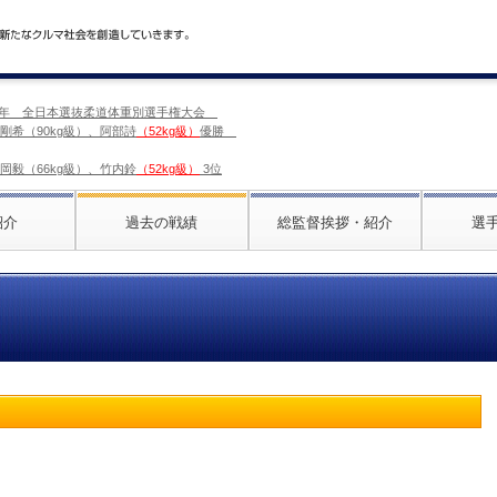
025年 全日本選抜柔道体重別選手権大会
剛希（90kg級）、阿部詩
（52kg級）
優勝
岡毅（66kg級）、竹内鈴
（52kg級）
3位
紹介
過去の戦績
総監督挨拶・紹介
選