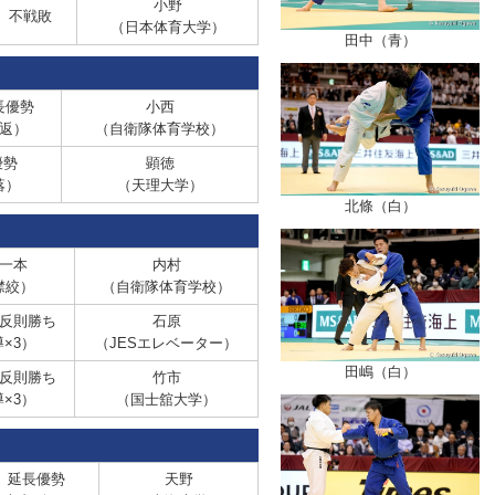
小野
 不戦敗
（日本体育大学）
田中（青）
長優勢
小西
返）
（自衛隊体育学校）
優勢
顕徳
落）
（天理大学）
北條（白）
一本
内村
襟絞）
（自衛隊体育学校）
反則勝ち
石原
×3）
（JESエレベーター）
田嶋（白）
反則勝ち
竹市
×3）
（国士舘大学）
延長優勢
天野