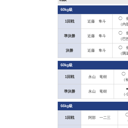
60kg級
◯ 
1回戦
近藤 隼斗
（内
◯ 
準決勝
近藤 隼斗
（巴
◯ 
決勝
近藤 隼斗
（隅
60kg級
◯
1回戦
永山 竜樹
（
準決勝
永山 竜樹
（
66kg級
1回戦
阿部 一二三