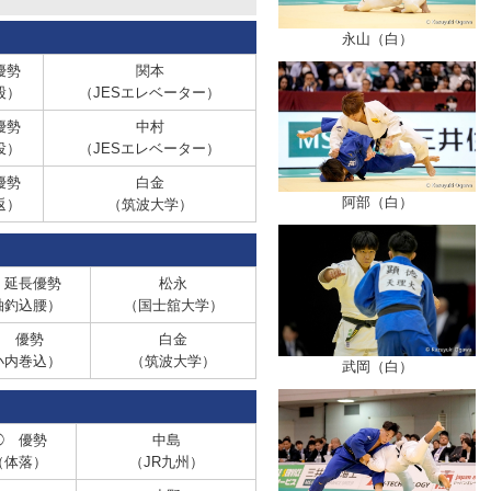
永山（白）
優勢
関本
股）
（JESエレベーター）
優勢
中村
投）
（JESエレベーター）
優勢
白金
阿部（白）
返）
（筑波大学）
 延長優勢
松永
袖釣込腰）
（国士舘大学）
● 優勢
白金
小内巻込）
（筑波大学）
武岡（白）
◯ 優勢
中島
（体落）
（JR九州）