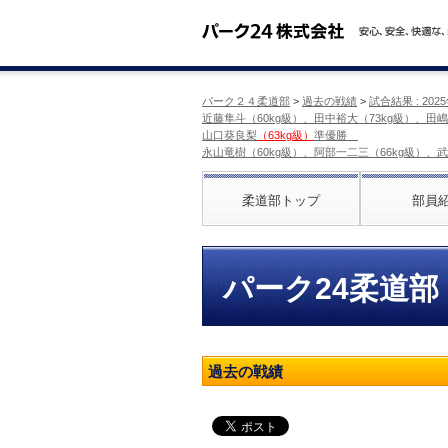
パーク２４柔道部
>
過去の戦績
>
試合結果 : 2
近藤隼斗（60kg級）、田中裕大（73kg級）、田嶋
山口葵良梨
（63kg級）
準優勝
永山竜樹（60kg級）、阿部一二三（66kg級）、武
柔道部トップ
部員
パーク24柔道部
過去の戦績