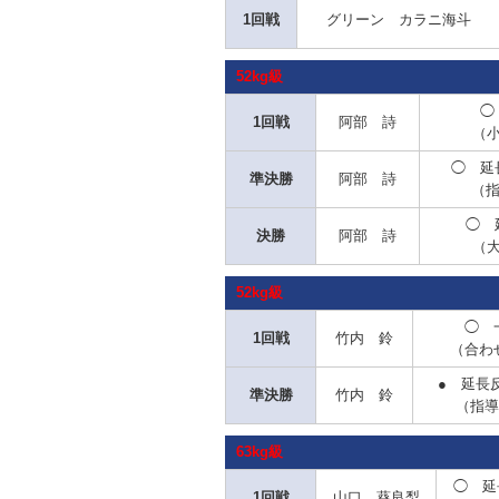
1回戦
グリーン カラニ海斗
52kg級
◯
1回戦
阿部 詩
（
◯
延長
準決勝
阿部 詩
（指
◯ 
決勝
阿部 詩
（
52kg級
◯ 
1回戦
竹内 鈴
（合わ
● 延長
準決勝
竹内 鈴
（指導
63kg級
◯ 延
1回戦
山口 葵良梨