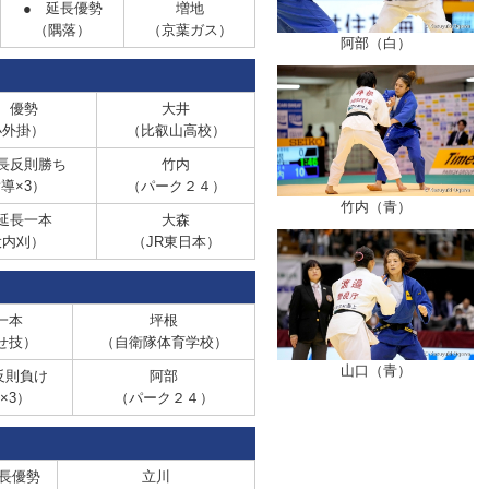
● 延長優勢
増地
（隅落）
（京葉ガス）
阿部（白）
優勢
大井
小外掛）
（比叡山高校）
反則勝ち
竹内
導×3）
（パーク２４）
竹内（青）
延長一本
大森
大内刈）
（JR東日本）
一本
坪根
せ技）
（自衛隊体育学校）
山口（青）
反則負け
阿部
×3）
（パーク２４）
長優勢
立川