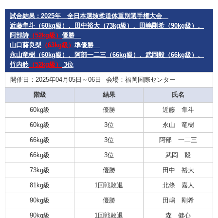
試合結果 : 2025年 全日本選抜柔道体重別選手権大会
近藤隼斗（60kg級）、田中裕大（73kg級）、田嶋剛希（90kg級）、
阿部詩
（52kg級）
優勝
山口葵良梨
（63kg級）
準優勝
永山竜樹（60kg級）、阿部一二三（66kg級）、武岡毅（66kg級）、
竹内鈴
（52kg級）
3位
開催日：2025年04月05日～06日
会場：福岡国際センター
階級
結果
氏名
60kg級
優勝
近藤 隼斗
60kg級
3位
永山 竜樹
66kg級
3位
阿部 一二三
66kg級
3位
武岡 毅
73kg級
優勝
田中 裕大
81kg級
1回戦敗退
北條 嘉人
90kg級
優勝
田嶋 剛希
90kg級
1回戦敗退
森 健心