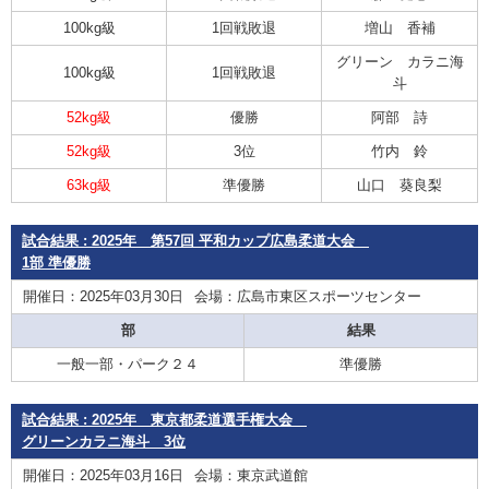
100kg級
1回戦敗退
増山 香補
グリーン カラニ海
100kg級
1回戦敗退
斗
52kg級
優勝
阿部 詩
52kg級
3位
竹内 鈴
63kg級
準優勝
山口 葵良梨
試合結果 : 2025年 第57回 平和カップ広島柔道大会
1部 準優勝
開催日：2025年03月30日
会場：広島市東区スポーツセンター
部
結果
一般一部・パーク２４
準優勝
試合結果 : 2025年 東京都柔道選手権大会
グリーンカラニ海斗 3位
開催日：2025年03月16日
会場：東京武道館