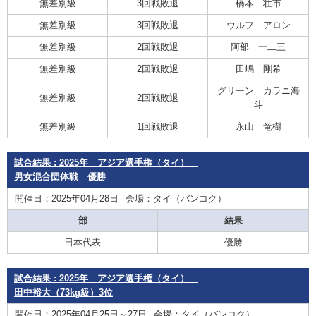
無差別級
3回戦敗退
橋本 壮市
無差別級
3回戦敗退
ウルフ アロン
無差別級
2回戦敗退
阿部 一二三
無差別級
2回戦敗退
田嶋 剛希
グリーン カラニ海
無差別級
2回戦敗退
斗
無差別級
1回戦敗退
永山 竜樹
試合結果 : 2025年 アジア選手権（タイ）
男女混合団体戦 優勝
開催日：2025年04月28日
会場：タイ（バンコク）
部
結果
日本代表
優勝
試合結果 : 2025年 アジア選手権（タイ）
田中裕大（73kg級）3位
開催日：2025年04月25日～27日
会場：タイ（バンコク）