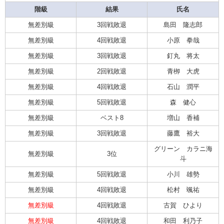
階級
結果
氏名
無差別級
3回戦敗退
島田 隆志郎
無差別級
4回戦敗退
小原 拳哉
無差別級
3回戦敗退
釘丸 将太
無差別級
2回戦敗退
青栁 大虎
無差別級
4回戦敗退
石山 潤平
無差別級
5回戦敗退
森 健心
無差別級
ベスト8
増山 香補
無差別級
3回戦敗退
藤鷹 裕大
グリーン カラニ海
無差別級
3位
斗
無差別級
5回戦敗退
小川 雄勢
無差別級
4回戦敗退
松村 颯祐
無差別級
4回戦敗退
古賀 ひより
無差別級
4回戦敗退
和田 利乃子