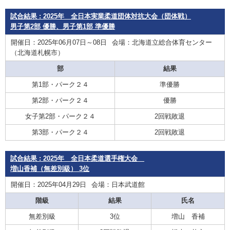
試合結果 : 2025年 全日本実業柔道団体対抗大会（団体戦）
男子第2部 優勝、男子第1部 準優勝
開催日：2025年06月07日～08日
会場：北海道立総合体育センター
（北海道札幌市）
部
結果
第1部・パーク２４
準優勝
第2部・パーク２４
優勝
女子第2部・パーク２４
2回戦敗退
第3部・パーク２４
2回戦敗退
試合結果 : 2025年 全日本柔道選手権大会
増山香補（無差別級） 3位
開催日：2025年04月29日
会場：日本武道館
階級
結果
氏名
無差別級
3位
増山 香補