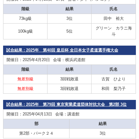
階級
結果
氏名
73kg級
3位
田中 裕大
グリーン カラニ海
100kg級
5位
斗
試合結果 : 2025年 第40回 皇后杯 全日本女子柔道選手権大会
開催日：2025年4月20日
会場：横浜武道館
階級
結果
氏名
無差別級
3回戦敗退
古賀 ひより
無差別級
3回戦敗退
和田 梨乃子
試合結果 : 2025年 第79回 東京実業柔道団体対抗大会 第2部 3位
開催日：2025年04月13日
会場：講道館
部
結果
第2部・パーク２４
3位