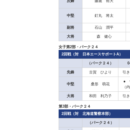
次鋒
藤鷹 裕大
中堅
釘丸 将太
副将
石山 潤平
大将
森 健心
女子第2部・パーク２４
2回戦（対 日本エースサポートA）
（パーク２４）
0
先鋒
古賀 ひより
引き
● 
中堅
桑形 萌花
（内
大将
和田 利乃子
引き
第3部・パーク２４
2回戦（対 北海道警察本部）
（パーク２４）