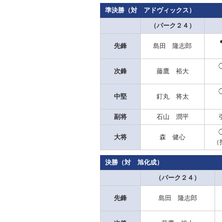
準決勝（対 アドヴィックス）
（パーク２４）
先鋒
島田 隆志郎
次鋒
藤鷹 裕大
中堅
釘丸 将太
副将
石山 潤平
大将
森 健心
（
決勝（対 旭化成）
（パーク２４）
先鋒
島田 隆志郎