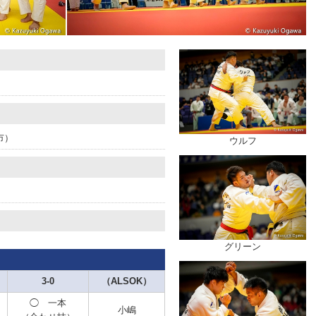
市）
ウルフ
グリーン
3-0
（ALSOK）
◯ 一本
小嶋