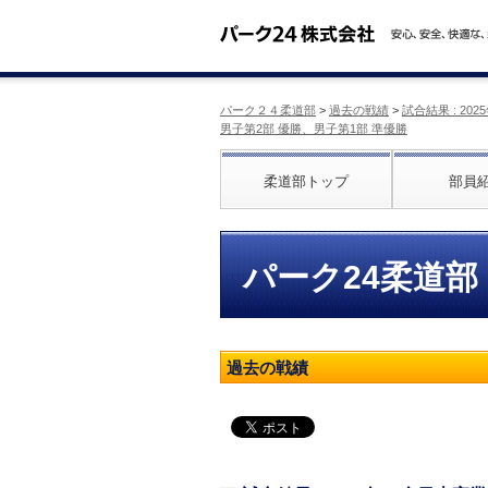
パーク２４柔道部
>
過去の戦績
>
試合結果 : 2
男子第2部 優勝、男子第1部 準優勝
柔道部トップ
部員
パーク24柔道部
過去の戦績