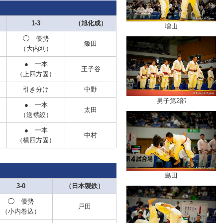
1-3
（旭化成）
増山
◯ 優勢
飯田
（大内刈）
● 一本
王子谷
（上四方固）
引き分け
中野
男子第2部
● 一本
太田
（送襟絞）
● 一本
中村
（横四方固）
島田
3-0
（日本製鉄）
◯ 優勢
戸田
（小内巻込）