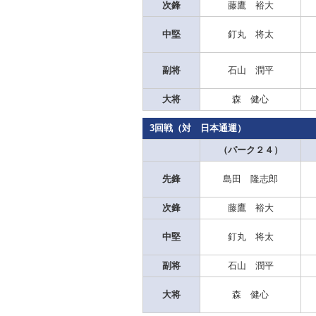
次鋒
藤鷹 裕大
中堅
釘丸 将太
副将
石山 潤平
大将
森 健心
3回戦（対 日本通運）
（パーク２４）
先鋒
島田 隆志郎
次鋒
藤鷹 裕大
中堅
釘丸 将太
副将
石山 潤平
大将
森 健心