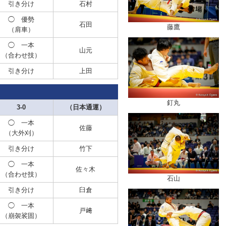
引き分け
石村
◯ 優勢
石田
藤鷹
（肩車）
◯ 一本
山元
（合わせ技）
引き分け
上田
釘丸
3-0
（日本通運）
◯ 一本
佐藤
（大外刈）
引き分け
竹下
◯ 一本
佐々木
（合わせ技）
石山
引き分け
臼倉
◯ 一本
戸﨑
（崩袈裟固）