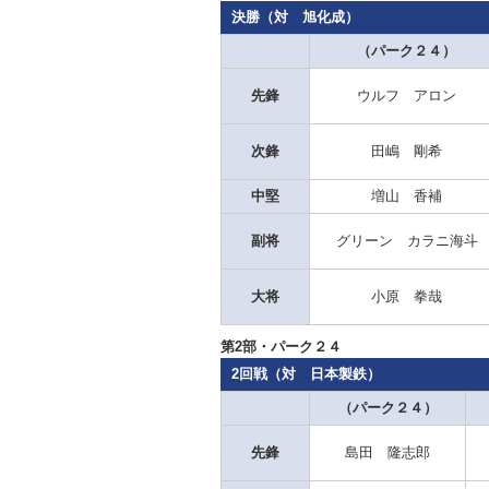
決勝（対 旭化成）
（パーク２４）
先鋒
ウルフ アロン
次鋒
田嶋 剛希
中堅
増山 香補
副将
グリーン カラニ海斗
大将
小原 拳哉
第2部・パーク２４
2回戦（対 日本製鉄）
（パーク２４）
先鋒
島田 隆志郎