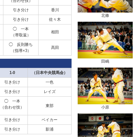
（合わせ技）
引き分け
香川
北條
引き分け
佐々木
◯ 一本
相田
（帯取返）
◯ 反則勝ち
髙田
（指導×3）
田嶋
1-0
（日本中央競馬会）
引き分け
一色
引き分け
レイズ
◯ 一本
東部
（合わせ技）
小原
引き分け
ベイカー
引き分け
影浦