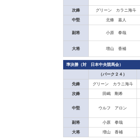
次鋒
グリーン カラニ海斗
中堅
北條 嘉人
副将
小原 拳哉
大将
増山 香補
準決勝（対 日本中央競馬会）
（パーク２４）
先鋒
グリーン カラニ海斗
次鋒
田嶋 剛希
中堅
ウルフ アロン
副将
小原 拳哉
大将
増山 香補