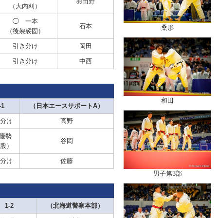
羽田野
（大内刈）
◯ 一本
石本
桑形
（後袈裟固）
引き分け
岡田
引き分け
中西
和田
-1
（日本エースサポートA）
分け
高野
優勢
谷岡
股）
分け
佐藤
男子第3部
1-2
（北海道警察本部）