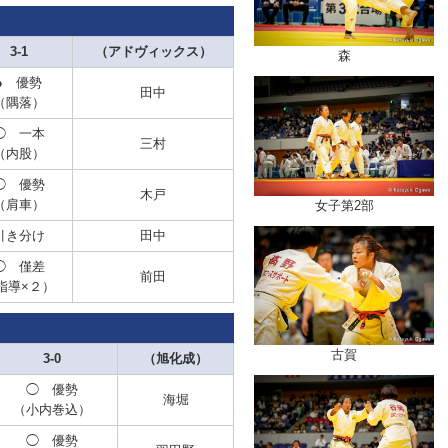
3-1
（アドヴィックス）
森
● 優勢
田中
（隅落）
◯ 一本
三村
（内股）
◯ 優勢
木戸
（肩車）
女子第2部
引き分け
田中
◯ 僅差
前田
指導×２）
古賀
3-0
（旭化成）
◯ 優勢
海堀
（小内巻込）
◯ 優勢