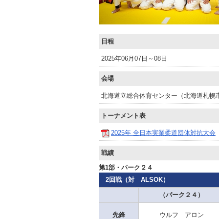
日程
2025年06月07日～08日
会場
北海道立総合体育センター（北海道札幌
トーナメント表
2025年 全日本実業柔道団体対抗大会
戦績
第1部・パーク２４
2回戦（対 ALSOK）
（パーク２４）
先鋒
ウルフ アロン