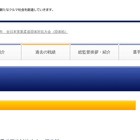
025年 全日本実業柔道団体対抗大会（団体戦）
紹介
過去の戦績
総監督挨拶・紹介
選