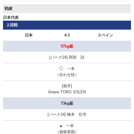
戦績
日本代表
２回戦
日本
4-3
スペイン
57kg級
阿部 詩
◯ 一本
（合わせ技）
Ariane TORO SOLER
73kg級
橋本 壮市
● 一本
（崩袈裟固）