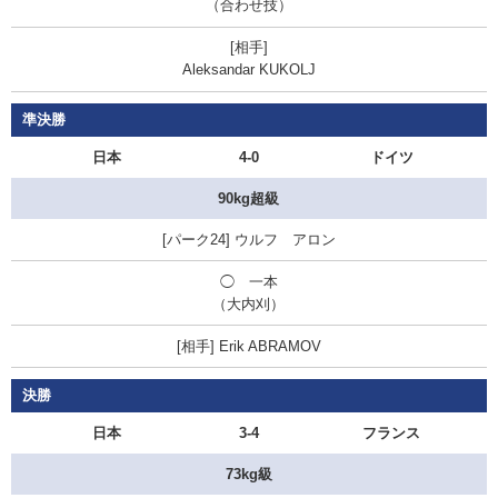
（合わせ技）
Aleksandar KUKOLJ
準決勝
日本
4-0
ドイツ
90kg超級
ウルフ アロン
◯ 一本
（大内刈）
Erik ABRAMOV
決勝
日本
3-4
フランス
73kg級