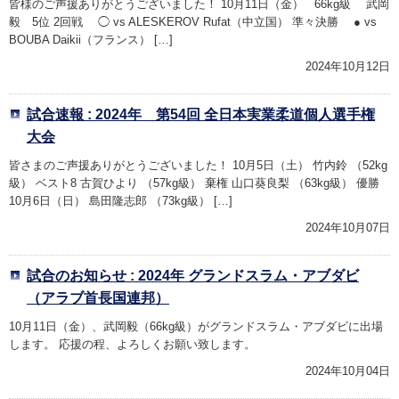
皆様のご声援ありがとうございました！ 10月11日（金） 66kg級 武岡
毅 5位 2回戦 ◯ vs ALESKEROV Rufat（中立国） 準々決勝 ● vs
BOUBA Daikii（フランス） […]
2024年10月12日
試合速報 : 2024年 第54回 全日本実業柔道個人選手権
大会
皆さまのご声援ありがとうございました！ 10月5日（土） 竹内鈴 （52kg
級） ベスト8 古賀ひより （57kg級） 棄権 山口葵良梨 （63kg級） 優勝
10月6日（日） 島田隆志郎 （73kg級） […]
2024年10月07日
試合のお知らせ : 2024年 グランドスラム・アブダビ
（アラブ首長国連邦）
10月11日（金）、武岡毅（66kg級）がグランドスラム・アブダビに出場
します。 応援の程、よろしくお願い致します。
2024年10月04日