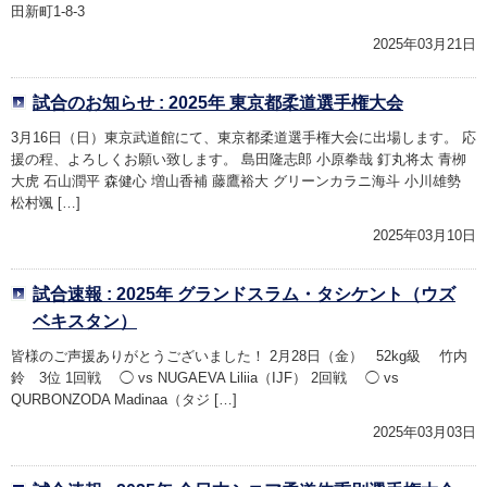
田新町1-8-3
2025年03月21日
試合のお知らせ : 2025年 東京都柔道選手権大会
3月16日（日）東京武道館にて、東京都柔道選手権大会に出場します。 応
援の程、よろしくお願い致します。 島田隆志郎 小原拳哉 釘丸将太 青栁
大虎 石山潤平 森健心 増山香補 藤鷹裕大 グリーンカラニ海斗 小川雄勢
松村颯 […]
2025年03月10日
試合速報 : 2025年 グランドスラム・タシケント（ウズ
ベキスタン）
皆様のご声援ありがとうございました！ 2月28日（金） 52kg級 竹内
鈴 3位 1回戦 ◯ vs NUGAEVA Liliia（IJF） 2回戦 ◯ vs
QURBONZODA Madinaa（タジ […]
2025年03月03日