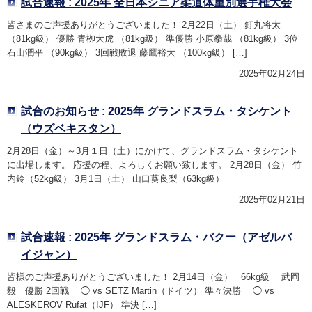
試合速報 : 2025年 全日本シニア柔道体重別選手権大会
皆さまのご声援ありがとうございました！ 2月22日（土） 釘丸将太
（81kg級） 優勝 青栁大虎 （81kg級） 準優勝 小原拳哉 （81kg級） 3位
石山潤平 （90kg級） 3回戦敗退 藤鷹裕大 （100kg級） […]
2025年02月24日
試合のお知らせ : 2025年 グランドスラム・タシケント
（ウズベキスタン）
2月28日（金）～3月１日（土）にかけて、グランドスラム・タシケント
に出場します。 応援の程、よろしくお願い致します。 2月28日（金） 竹
内鈴（52kg級） 3月1日（土） 山口葵良梨（63kg級）
2025年02月21日
試合速報 : 2025年 グランドスラム・バクー（アゼルバ
イジャン）
皆様のご声援ありがとうございました！ 2月14日（金） 66kg級 武岡
毅 優勝 2回戦 ◯ vs SETZ Martin（ドイツ） 準々決勝 ◯ vs
ALESKEROV Rufat（IJF） 準決 […]