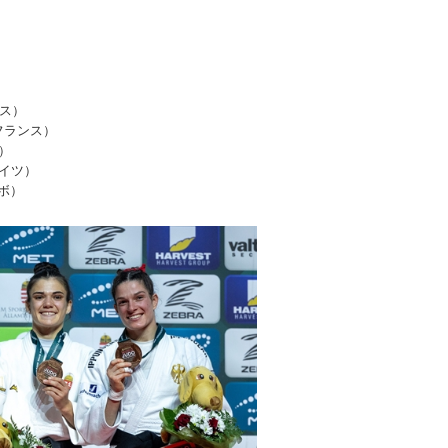
ロス）
e（フランス）
ダ）
（ドイツ）
ソボ）