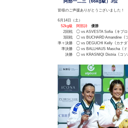
阿部一二三（66kg級）3位
皆様のご声援ありがとうございました！
6月14日（土）
52kg級
阿部詩
優勝
2回戦
◯ vs ASVESTA Sofia（キプ
3回戦
◯ vs BUCHARD Amandin
準々決勝
◯ vs DEGUCHI Kelly（カナ
準決勝
◯ vs BALLHAUS Mascha
決勝
◯ vs KRASNIQI Distria（コ