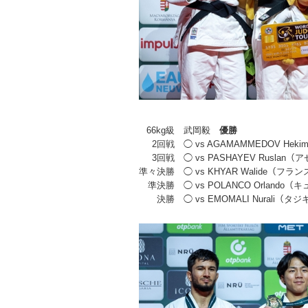
66kg級
武岡毅
優勝
2回戦
◯ vs AGAMAMMEDOV He
3回戦
◯ vs PASHAYEV Rusla
準々決勝
◯ vs KHYAR Walide（フラ
準決勝
◯ vs POLANCO Orlando（
決勝
◯ vs EMOMALI Nurali（