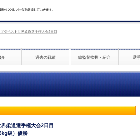
25年 ブダペスト世界柔道選手権大会2日目
紹介
過去の戦績
総監督挨拶・紹介
選
ト世界柔道選手権大会2日目
66kg級）優勝