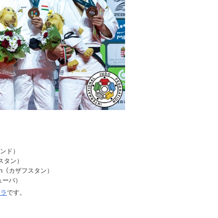
）
ンランド）
キスタン）
sman（カザフスタン）
キューバ）
チラ
です。