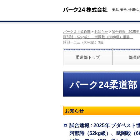
パーク２４柔道部
>
お知らせ
>
試合速報 : 20
阿部詩（52kg級）、武岡毅（66kg級）優勝
阿部一二三（66kg級）3位
柔道部トップ
部員
パーク24柔道部
お知らせ
試合速報 : 2025年 ブダペス
阿部詩（52kg級）、武岡毅（