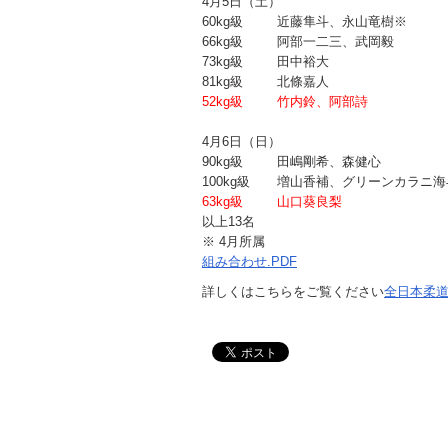
4月5日（土）
60kg級
近藤隼斗、永山竜樹※
66kg級
阿部一二三、武岡毅
73kg級
田中裕大
81kg級
北條嘉人
52kg級
竹内鈴、阿部詩
4月6日（日）
90kg級
田嶋剛希、森健心
100kg級
増山香補、グリーンカラニ海
63kg級
山口葵良梨
以上13名
※ 4月所属
組み合わせ.PDF
詳しくはこちらをご覧ください
全日本柔