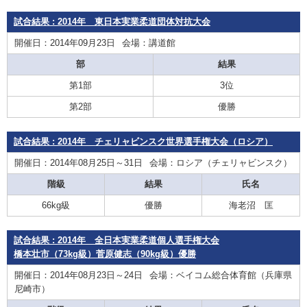
試合結果 : 2014年 東日本実業柔道団体対抗大会
開催日：2014年09月23日
会場：講道館
部
結果
第1部
3位
第2部
優勝
試合結果 : 2014年 チェリャビンスク世界選手権大会（ロシア）
開催日：2014年08月25日～31日
会場：ロシア（チェリャビンスク）
階級
結果
氏名
66kg級
優勝
海老沼 匡
試合結果 : 2014年 全日本実業柔道個人選手権大会
橋本壮市（73kg級）菅原健志（90kg級）優勝
開催日：2014年08月23日～24日
会場：ベイコム総合体育館（兵庫県
尼崎市）