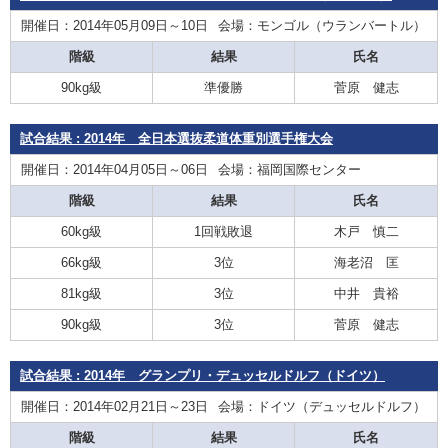
開催日：2014年05月09日～10日
会場：モンゴル（ウランバートル）
階級
結果
氏名
90kg級
準優勝
菅原 健志
試合結果 : 2014年 全日本選抜柔道体重別選手権大会
開催日：2014年04月05日～06日
会場：福岡国際センター
階級
結果
氏名
60kg級
1回戦敗退
木戸 慎二
66kg級
3位
海老沼 匡
81kg級
3位
中井 貴裕
90kg級
3位
菅原 健志
試合結果 : 2014年 グランプリ・デュッセルドルフ（ドイツ）
開催日：2014年02月21日～23日
会場：ドイツ（デュッセルドルフ）
階級
結果
氏名