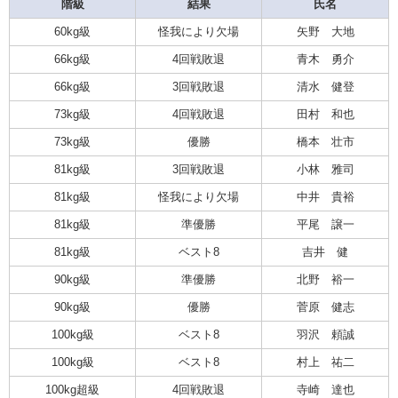
階級
結果
氏名
60kg級
怪我により欠場
矢野 大地
66kg級
4回戦敗退
青木 勇介
66kg級
3回戦敗退
清水 健登
73kg級
4回戦敗退
田村 和也
73kg級
優勝
橋本 壮市
81kg級
3回戦敗退
小林 雅司
81kg級
怪我により欠場
中井 貴裕
81kg級
準優勝
平尾 譲一
81kg級
ベスト8
吉井 健
90kg級
準優勝
北野 裕一
90kg級
優勝
菅原 健志
100kg級
ベスト8
羽沢 頼誠
100kg級
ベスト8
村上 祐二
100kg超級
4回戦敗退
寺崎 達也