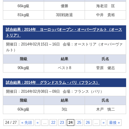
66kg級
優勝
海老沼 匡
81kg級
3回戦敗退
中井 貴裕
試合結果 : 2014年 ヨーロッパオープン・オーバーヴァルト（オース
トリア）
開催日：2014年02月15日～16日
会場：オーストリア（オーバーヴァ
ルト）
階級
結果
氏名
90kg級
ベスト8
菅原 健志
試合結果 : 2014年 グランドスラム・パリ（フランス）
開催日：2014年02月08日～09日
会場：フランス（パリ）
階級
結果
氏名
60kg級
3位
木戸 慎二
24 / 27
« 先頭
«
...
22
23
24
25
26
...
»
最後 »