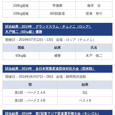
100kg超級
準優勝
藤井 岳
100kg超級
4回戦敗退
渡邊 智斗
試合結果 : 2014年 グランドスラム・チュメニ（ロシア）
木戸慎二（60㎏級）優勝
開催日：2014年07月12日～13日
会場：ロシア（チュメニ）
階級
結果
氏名
60kg級
優勝
木戸 慎二
試合結果 : 2014年 全日本実業柔道団体対抗大会（団体戦）
開催日：2014年06月07日～08日
会場：静岡県武道館
部
結果
第1部・パーク２４A
3位
第1部・パーク２４B
ベスト8
試合結果 : 2014年 第7回東アジア柔道選手権大会（モンゴル）