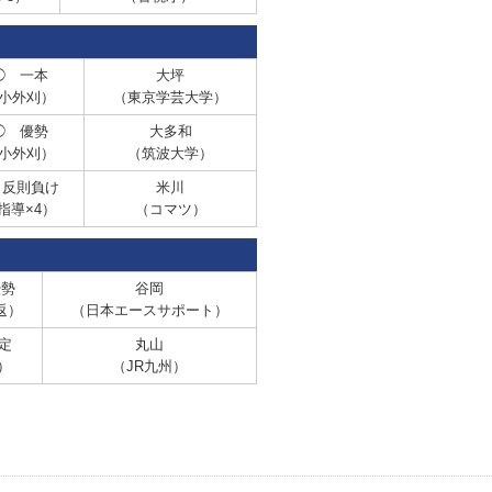
◯ 一本
大坪
小外刈）
（東京学芸大学）
◯ 優勢
大多和
小外刈）
（筑波大学）
 反則負け
米川
指導×4）
（コマツ）
優勢
谷岡
返）
（日本エースサポート）
定
丸山
3）
（JR九州）