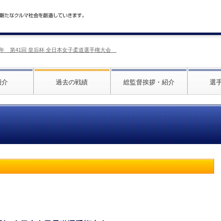
026年 第41回 皇后杯 全日本女子柔道選手権大会
紹介
過去の戦績
総監督挨拶・紹介
選