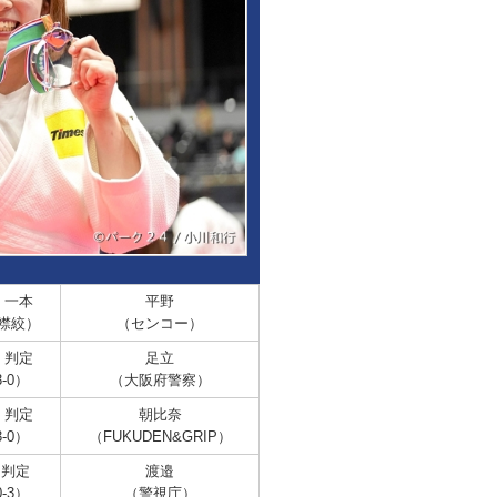
 一本
平野
襟絞）
（センコー）
 判定
足立
-0）
（大阪府警察）
 判定
朝比奈
-0）
（FUKUDEN&GRIP）
 判定
渡邉
-3）
（警視庁）