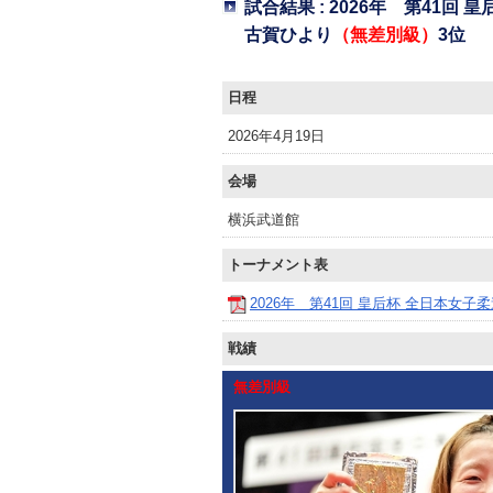
試合結果 : 2026年 第41
古賀ひより
（無差別級）
3位
日程
2026年4月19日
会場
横浜武道館
トーナメント表
2026年 第41回 皇后杯 全日本女子
戦績
無差別級