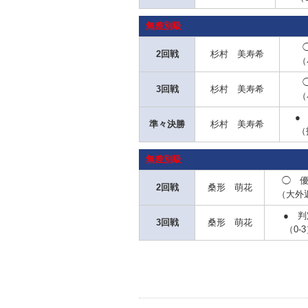
無差別級
2回戦
杉村 美寿希
（
3回戦
杉村 美寿希
（
●
準々決勝
杉村 美寿希
（
無差別級
◯ 
2回戦
桑形 萌花
（大外
● 判
3回戦
桑形 萌花
（0-