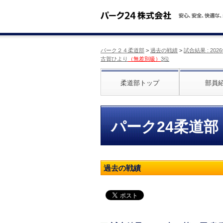
パーク２４柔道部
>
過去の戦績
>
試合結果 : 2
古賀ひより
（無差別級）
3位
柔道部トップ
部員
パーク24柔道部
過去の戦績