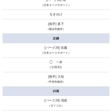
（日本エースサポート）
引き分け
眞下
（横浜刑務所）
次鋒
佐藤
（日本エースサポート）
◯ 一本
（小外刈）
大垣
（甲府刑務所）
10将
清政
（ダイコロ）