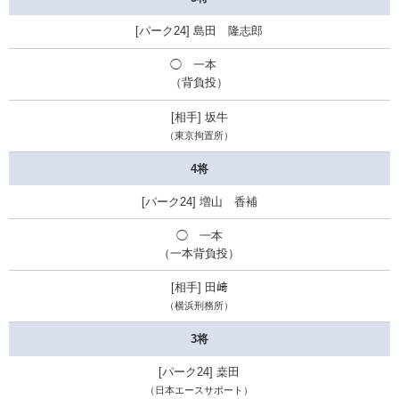
島田 隆志郎
◯ 一本
（背負投）
坂牛
（
東京拘置所
）
4将
増山 香補
◯ 一本
（一本背負投）
田﨑
（横浜刑務所）
3将
桒田
（日本エースサポート）