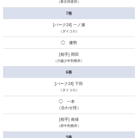
（東京拘置所）
7将
一ノ瀬
（ダイコロ）
◯ 優勢
岡田
（川越少年刑務所）
6将
下田
（ダイコロ）
◯ 一本
（合わせ技）
南保
（府中刑務所）
5将