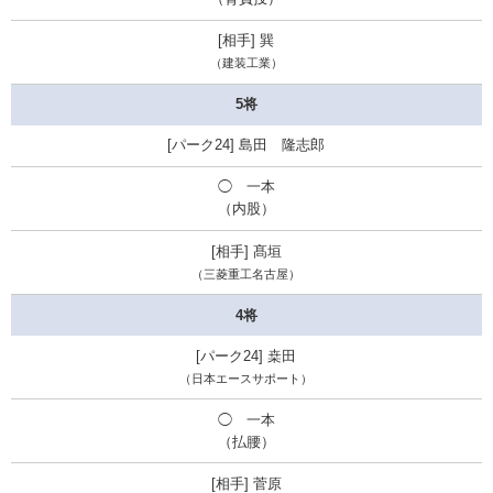
巽
（建装工業）
5将
島田 隆志郎
◯ 一本
（内股）
髙垣
（三菱重工名古屋）
4将
桒田
（日本エースサポート）
◯ 一本
（払腰）
菅原