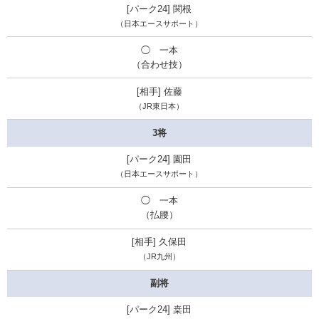
関根
（日本エースサポート）
◯ 一本
（合わせ技）
佐藤
（JR東日本）
3将
園田
（日本エースサポート）
◯ 一本
（払腰）
久保田
（JR九州）
副将
桒田