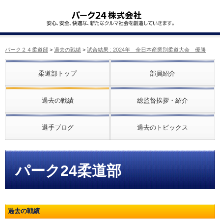
パーク２４柔道部
>
過去の戦績
>
試合結果 : 2024年 全日本産業別柔道大会 優勝
柔道部トップ
部員紹介
過去の戦績
総監督挨拶・紹介
選手ブログ
過去のトピックス
パーク24柔道部
過去の戦績