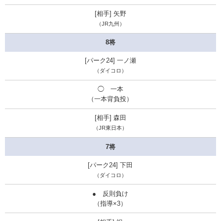
矢野
（JR九州）
8将
一ノ瀬
（ダイコロ）
◯ 一本
（一本背負投）
森田
（JR東日本）
7将
下田
（ダイコロ）
● 反則負け
（指導×3）