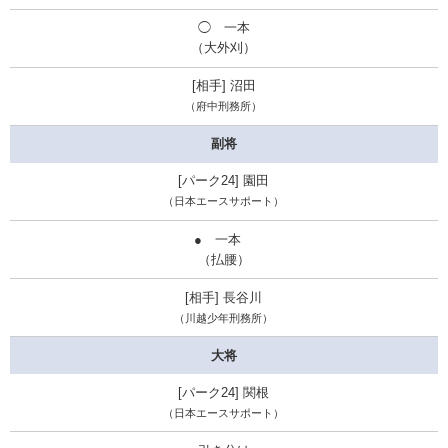
◯ 一本
（大外刈）
沼田
（
府中刑務所
）
副将
園田
（日本エースサポート）
● 一本
（払腰）
長谷川
（川越少年刑務所）
大将
関根
（日本エースサポート）