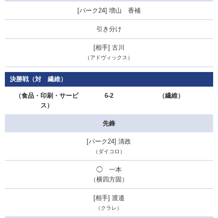
増山 香補
引き分け
古川
（アドヴィックス）
決勝戦（対 繊維）
（食品・印刷・サービ
6-2
（繊維）
ス）
先鋒
清政
（ダイコロ）
◯ 一本
（横四方固）
渡邉
（クラレ）