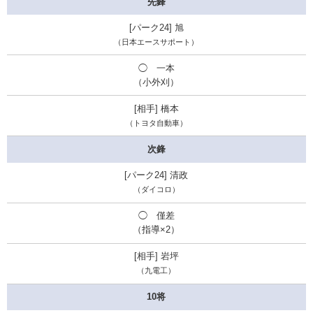
先鋒
旭
（日本エースサポート）
◯ 一本
（小外刈）
橋本
（トヨタ自動車）
次鋒
清政
（ダイコロ）
◯ 僅差
（指導×2）
岩坪
（九電工）
10将