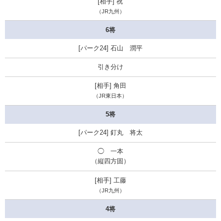
祝
（JR九州）
6将
石山 潤平
引き分け
角田
（JR東日本）
5将
釘丸 将太
◯ 一本
（縦四方固）
工藤
（JR九州）
4将