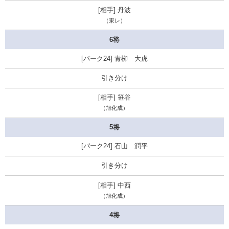
丹波
（東レ）
6将
青栁 大虎
引き分け
笹谷
（旭化成）
5将
石山 潤平
引き分け
中西
（旭化成）
4将