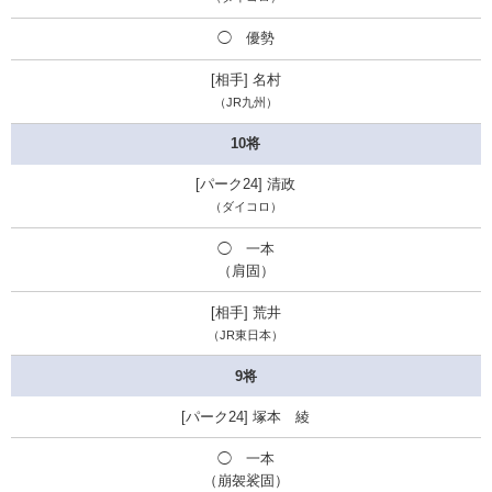
◯ 優勢
名村
（JR九州）
10将
清政
（ダイコロ）
◯ 一本
（肩固）
荒井
（JR東日本）
9将
塚本 綾
◯ 一本
（崩袈裟固）