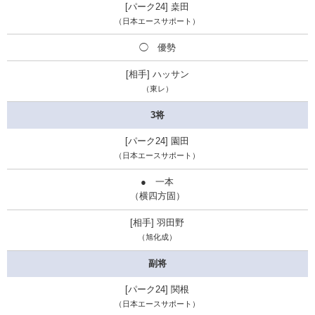
桒田
（日本エースサポート）
◯ 優勢
ハッサン
（東レ）
3将
園田
（日本エースサポート）
● 一本
（横四方固）
羽田野
（旭化成）
副将
関根
（日本エースサポート）