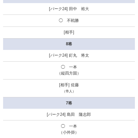
田中 裕大
◯ 不戦勝
8将
釘丸 将太
◯ 一本
（縦四方固）
佐藤
（帝人）
7将
島田 隆志郎
◯ 一本
（小外掛）