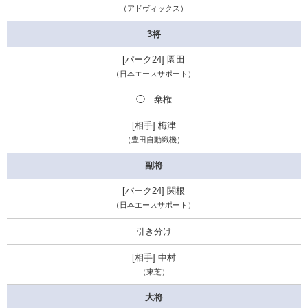
（アドヴィックス）
3将
園田
（日本エースサポート）
◯ 棄権
梅津
（豊田自動織機）
副将
関根
（日本エースサポート）
引き分け
中村
（東芝）
大将