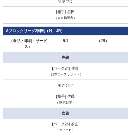
引き分け
星田
（東京拘置所）
Aブロックリーグ2回戦（対 JR）
（食品・印刷・サービ
9-1
（JR）
ス）
先鋒
佐藤
（日本エースサポート）
引き分け
佐藤
（JR東日本）
次鋒
前山
（ダイコロ）