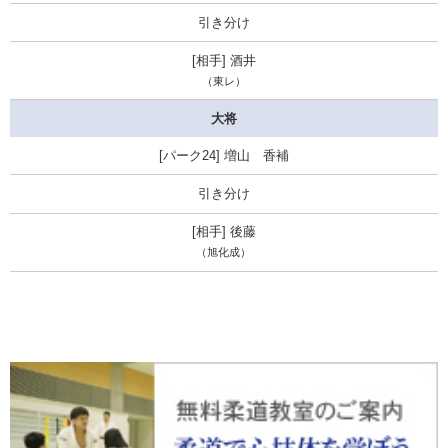
引き分け
酒井
（東レ）
大将
増山 香補
引き分け
後藤
（旭化成）