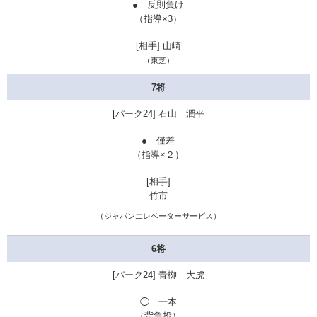
● 反則負け
（指導×3）
山崎
（東芝）
7将
石山 潤平
● 僅差
（指導×２）
竹市
（ジャパンエレベーターサービス）
6将
青栁 大虎
◯ 一本
（背負投）