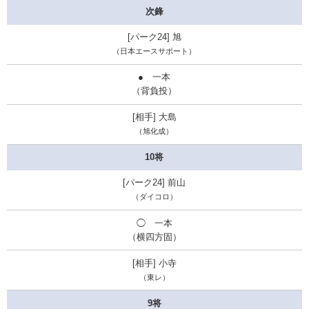
次鋒
旭
（日本エースサポート）
● 一本
（背負投）
大島
（旭化成）
10将
前山
（ダイコロ）
◯ 一本
（横四方固）
小寺
（東レ）
9将