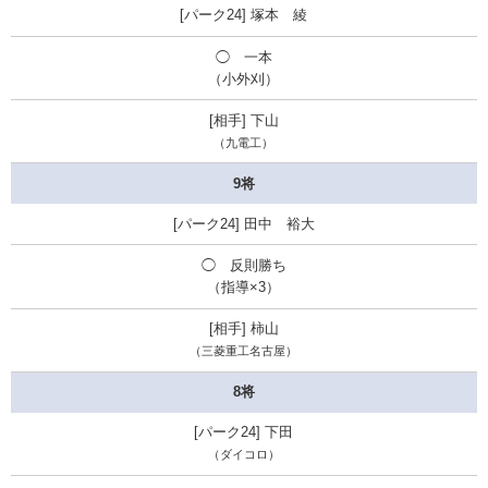
塚本 綾
◯ 一本
（小外刈）
下山
（九電工）
9将
田中 裕大
◯ 反則勝ち
（指導×3）
柿山
（三菱重工名古屋）
8将
下田
（ダイコロ）