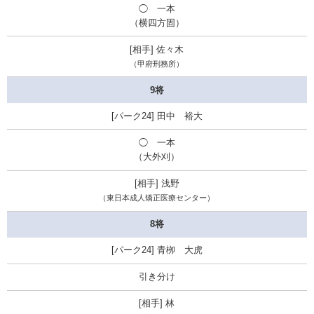
◯ 一本
（横四方固）
佐々木
（
甲府刑務所
）
9将
田中 裕大
◯ 一本
（大外刈）
浅野
（東日本成人矯正医療センター）
8将
青栁 大虎
引き分け
林