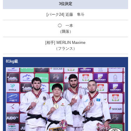
3位決定
近藤 隼斗
◯ 一本
（隅落）
MERLIN Maxime
（フランス）
81kg級