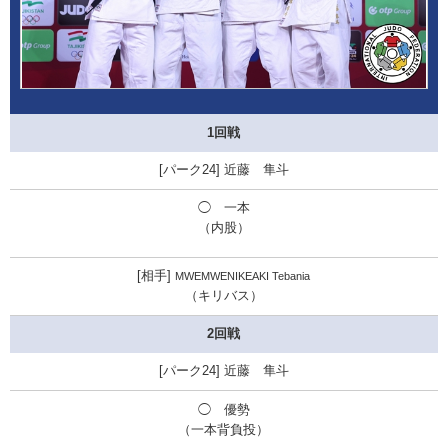
1回戦
近藤 隼斗
◯ 一本
（内股）
MWEMWENIKEAKI Tebania
（キリバス）
2回戦
近藤 隼斗
◯ 優勢
（一本背負投）