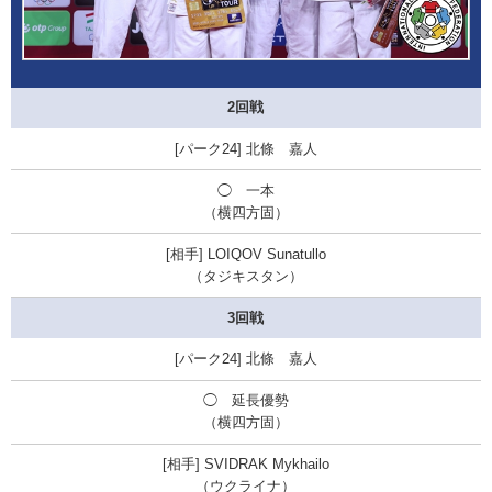
2回戦
北條 嘉人
◯ 一本
（横四方固）
LOIQOV Sunatullo
（タジキスタン）
3回戦
北條 嘉人
◯ 延長優勢
（横四方固）
SVIDRAK Mykhailo
（ウクライナ）