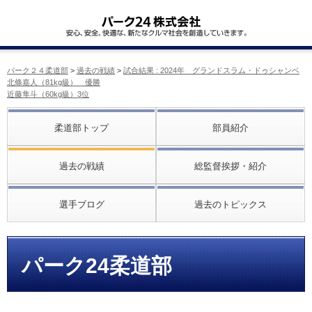
パーク２４柔道部
>
過去の戦績
>
試合結果 : 2024年 グランドスラム・ドゥシャンベ
北條嘉人（81kg級） 優勝
近藤隼斗（60kg級）3位
柔道部トップ
部員紹介
過去の戦績
総監督挨拶・紹介
選手ブログ
過去のトピックス
パーク24柔道部