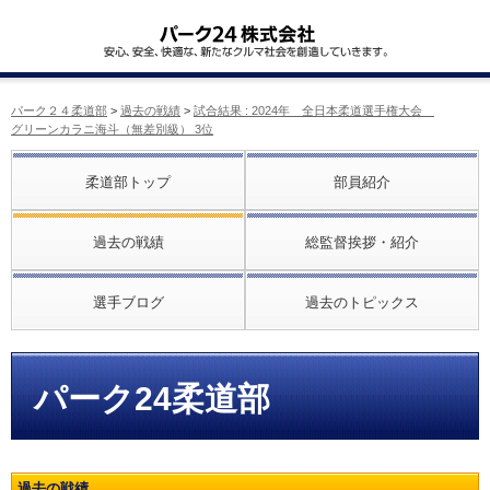
パーク２４柔道部
>
過去の戦績
>
試合結果 : 2024年 全日本柔道選手権大会
グリーンカラニ海斗（無差別級） 3位
柔道部トップ
部員紹介
過去の戦績
総監督挨拶・紹介
選手ブログ
過去のトピックス
パーク24柔道部
過去の戦績