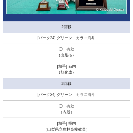
2回戦
グリーン カラニ海斗
◯ 有効
（出足払）
石内
（旭化成）
3回戦
グリーン カラニ海斗
◯ 有効
（内股）
横内
（
山梨県立農林高校教員
）