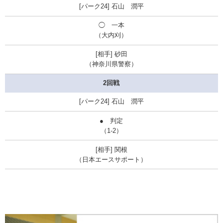
石山 潤平
◯ 一本
（大内刈）
砂田
（神奈川県警察）
2回戦
石山 潤平
● 判定
（1-2）
関根
（日本エースサポート）