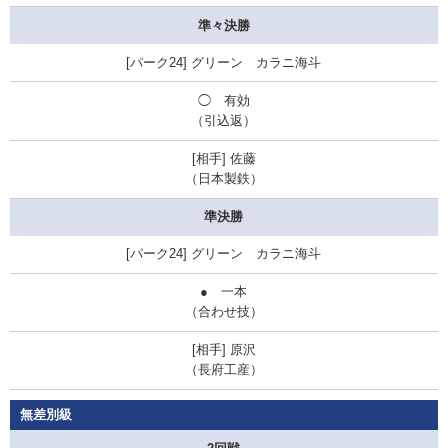
準々決勝
グリーン カラニ海斗
◯ 有効
（引込返）
佐藤
（日本製鉄）
準決勝
グリーン カラニ海斗
● 一本
（合わせ技）
原沢
（
長府工産
）
無差別級