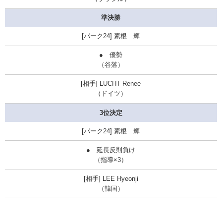
準決勝
素根 輝
● 優勢
（谷落）
LUCHT Renee
（ドイツ）
3位決定
素根 輝
● 延長反則負け
（指導×3）
LEE Hyeonji
（韓国）