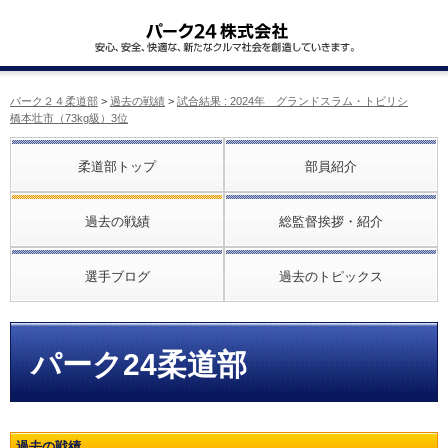
パーク２４柔道部
>
過去の戦績
>
試合結果 : 2024年 グランドスラム・トビリシ
橋本壮市（73kg級）3位
柔道部トップ
部員紹介
過去の戦績
総監督挨拶・紹介
選手ブログ
過去のトピックス
パーク24柔道部
過去の戦績