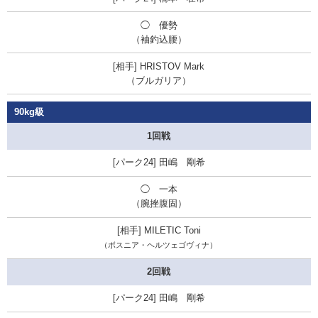
◯ 優勢
（袖釣込腰）
HRISTOV Mark
（ブルガリア）
90kg級
1回戦
田嶋 剛希
◯ 一本
（腕挫腹固）
MILETIC Toni
（ボスニア・ヘルツェゴヴィナ）
2回戦
田嶋 剛希