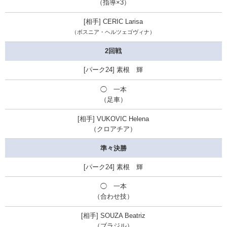
（
指導×3
）
CERIC Larisa
（ボスニア・ヘルツェゴヴィナ）
2回戦
素根 輝
◯ 一本
（足車）
VUKOVIC Helena
（クロアチア）
準々決勝
素根 輝
◯ 一本
（合わせ技）
SOUZA Beatriz
（ブラジル）