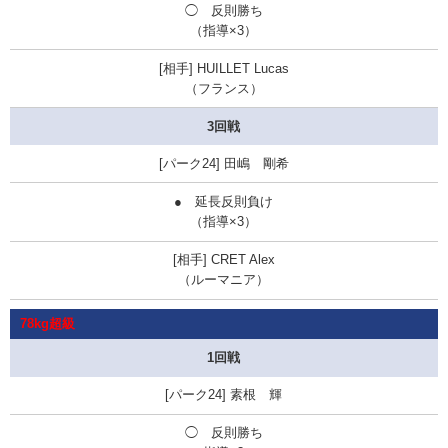
◯ 反則勝ち
（指導×3）
HUILLET Lucas
（フランス）
3回戦
田嶋 剛希
● 延長反則負け
（指導×3）
CRET Alex
（ルーマニア）
78kg超級
1回戦
素根 輝
◯ 反則勝ち