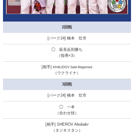
2回戦
橋本 壮市
◯ 延長反則勝ち
（
指導×3
）
KHALIDOV Said-Magomed
（ウクライナ）
3回戦
橋本 壮市
◯ 一本
（合わせ技）
SHEROV Abubakr
（タジキスタン）