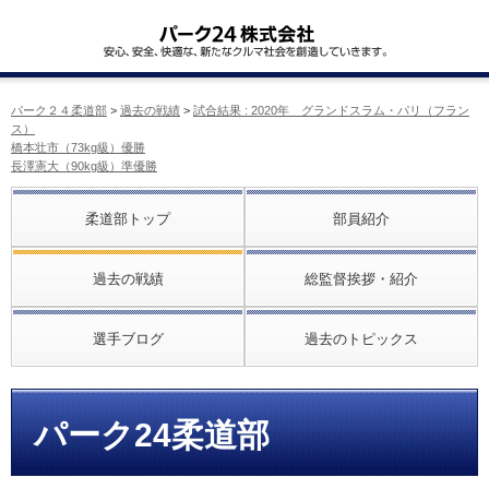
パーク２４柔道部
>
過去の戦績
>
試合結果 : 2020年 グランドスラム・パリ（フラン
ス）
橋本壮市（73kg級）優勝
長澤憲大（90kg級）準優勝
柔道部トップ
部員紹介
過去の戦績
総監督挨拶・紹介
選手ブログ
過去のトピックス
パーク24柔道部