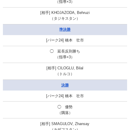
（指導×3）
KHOJAZODA, Behruzi
（タジキスタン）
準決勝
橋本 壮市
◯ 延長反則勝ち
（指導×3）
CILOGLU, Bilal
（トルコ）
決勝
橋本 壮市
◯ 優勢
（隅落）
SMAGULOV, Zhansay
（カザフスタン）