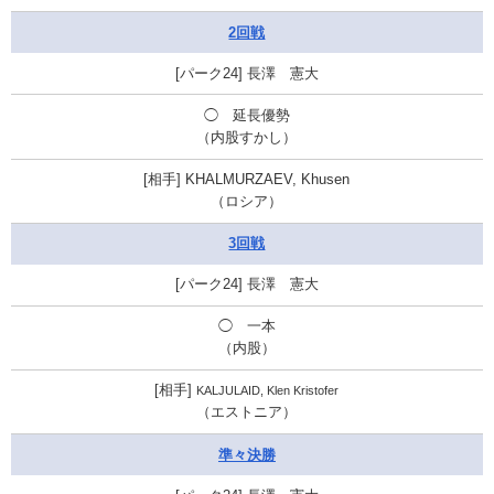
2回戦
長澤 憲大
◯ 延長優勢
（内股すかし）
KHALMURZAEV, Khusen
（ロシア）
3回戦
長澤 憲大
◯ 一本
（内股）
KALJULAID, Klen Kristofer
（エストニア）
準々決勝