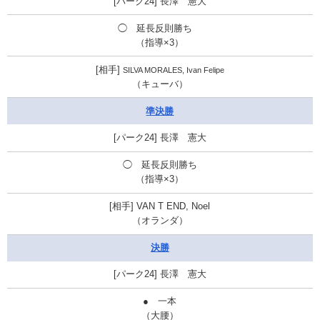
長澤 憲大
◯ 延長反則勝ち
（指導×3）
SILVA MORALES, Ivan Felipe
（キューバ）
準決勝
長澤 憲大
◯ 延長反則勝ち
（指導×3）
VAN T END, Noel
（オランダ）
決勝
長澤 憲大
● 一本
（大腰）