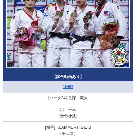
【試合動画あり】
1回戦
長澤 憲大
◯ 一本
（合わせ技）
KLAMMERT, David
（チェコ）