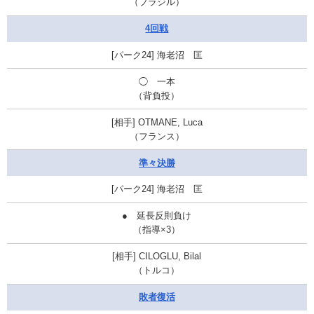
（ブラジル）
4回戦
海老沼 匡
◯ 一本
（背負投）
OTMANE, Luca
（フランス）
準々決勝
海老沼 匡
● 延長反則負け
（指導×3）
CILOGLU, Bilal
（トルコ）
敗者復活