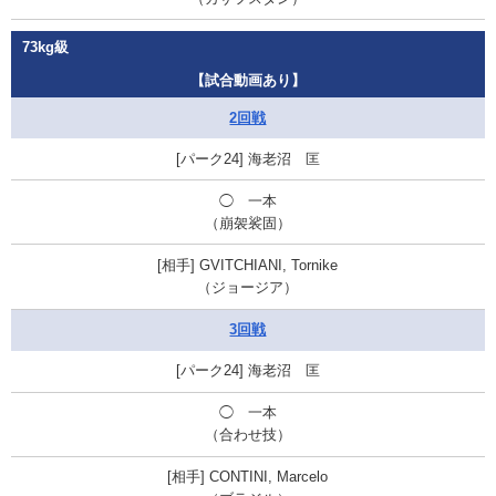
73kg級
【試合動画あり】
2回戦
海老沼 匡
◯ 一本
（崩袈裟固）
GVITCHIANI, Tornike
（ジョージア）
3回戦
海老沼 匡
◯ 一本
（合わせ技）
CONTINI, Marcelo