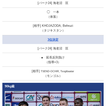
海老沼 匡
◯ 一本
（体落）
KHOJAZODA, Behruzi
（タジキスタン）
3位決定
海老沼 匡
● 延長反則負け
（指導×3）
TSEND-OCHIR, Tsogtbaatar
（モンゴル）
90kg級