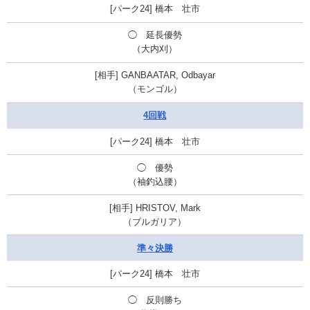
橋本 壮市
◯ 延長優勢
（大内刈）
GANBAATAR, Odbayar
（モンゴル）
4回戦
橋本 壮市
◯ 優勢
（袖釣込腰）
HRISTOV, Mark
（ブルガリア）
準々決勝
橋本 壮市
◯ 反則勝ち