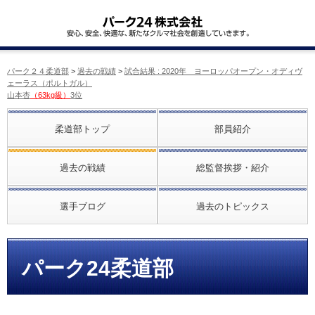
パーク２４柔道部
>
過去の戦績
>
試合結果 : 2020年 ヨーロッパオープン・オディヴ
ェーラス（ポルトガル）
山本杏
（63kg級）
3位
柔道部トップ
部員紹介
過去の戦績
総監督挨拶・紹介
選手ブログ
過去のトピックス
パーク24柔道部