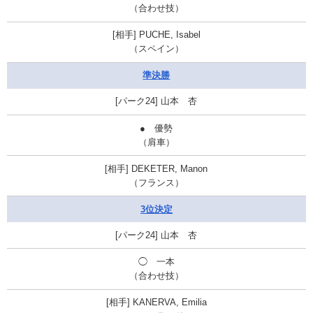
（合わせ技）
PUCHE, Isabel
（スペイン）
準決勝
山本 杏
● 優勢
（肩車）
DEKETER, Manon
（フランス）
3位決定
山本 杏
◯
一本
（
合わせ技
）
KANERVA, Emilia