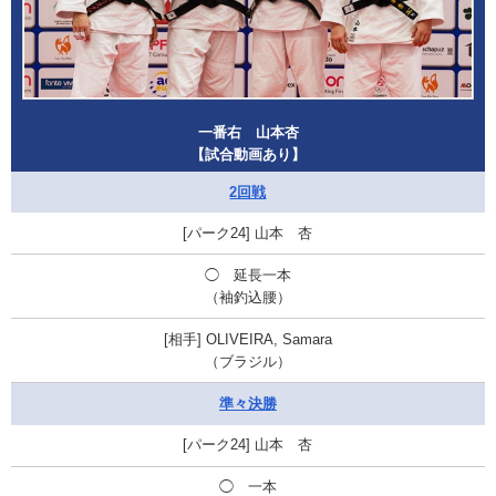
一番右 山本杏
【試合動画あり】
2回戦
山本 杏
◯ 延長一本
（袖釣込腰）
OLIVEIRA, Samara
（ブラジル）
準々決勝
山本 杏
◯ 一本