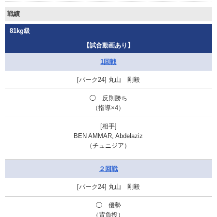
戦績
81kg級
【試合動画あり】
1回戦
丸山 剛毅
◯ 反則勝ち
（指導×4）
BEN AMMAR, Abdelaziz
（チュニジア）
２回戦
丸山 剛毅
◯
優勢
（背負投）