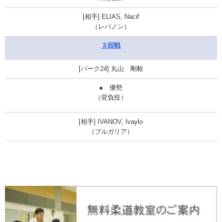
ELIAS, Nacif
（レバノン）
３回戦
丸山 剛毅
●
優勢
（背負投）
IVANOV, Ivaylo
（ブルガリア）