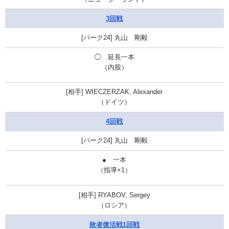
3回戦
丸山 剛毅
◯
延長一本
（内股）
WIECZERZAK, Alexander
（ドイツ）
4回戦
丸山 剛毅
●
一本
（指導×1）
RYABOV, Sergey
（ロシア）
敗者復活戦1回戦