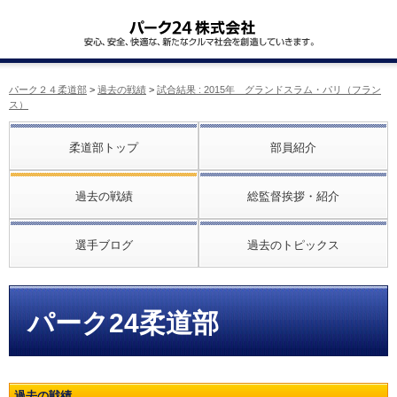
パーク２４柔道部
>
過去の戦績
>
試合結果 : 2015年 グランドスラム・パリ（フラン
ス）
柔道部トップ
部員紹介
過去の戦績
総監督挨拶・紹介
選手ブログ
過去のトピックス
パーク24柔道部
過去の戦績