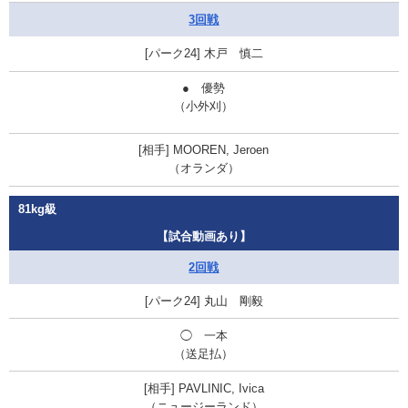
3回戦
木戸 慎二
●
優勢
（小外刈）
MOOREN, Jeroen
（オランダ）
81kg級
【試合動画あり】
2回戦
丸山 剛毅
◯
一本
（送足払）
PAVLINIC, Ivica
（ニュージーランド）