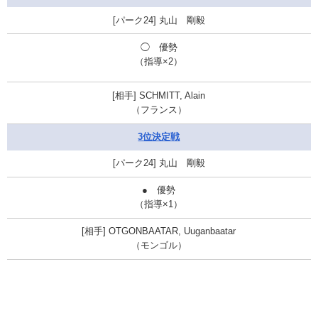
丸山 剛毅
◯
優勢
（指導×2）
SCHMITT, Alain
（フランス）
3位決定戦
丸山 剛毅
●
優勢
（指導×1）
OTGONBAATAR, Uuganbaatar
（モンゴル）