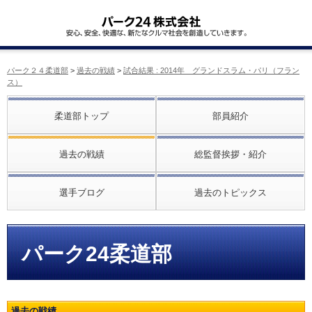
パーク２４柔道部
>
過去の戦績
>
試合結果 : 2014年 グランドスラム・パリ（フラン
ス）
柔道部トップ
部員紹介
過去の戦績
総監督挨拶・紹介
選手ブログ
過去のトピックス
パーク24柔道部
過去の戦績