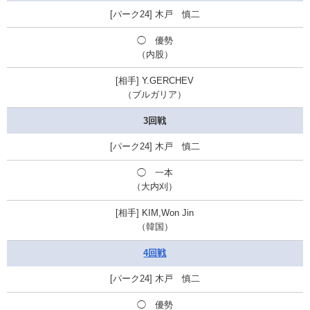
木戸 慎二
◯
優勢
（内股）
Y.GERCHEV
（ブルガリア）
3回戦
木戸 慎二
◯
一本
（大内刈）
KIM,Won Jin
（韓国）
4回戦
木戸 慎二
◯
優勢