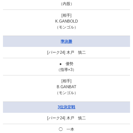
（内股）
K.GANBOLD
（モンゴル）
準決勝
木戸 慎二
● 優勢
（指導×3）
B.GANBAT
（モンゴル）
3位決定戦
木戸 慎二
◯
一本