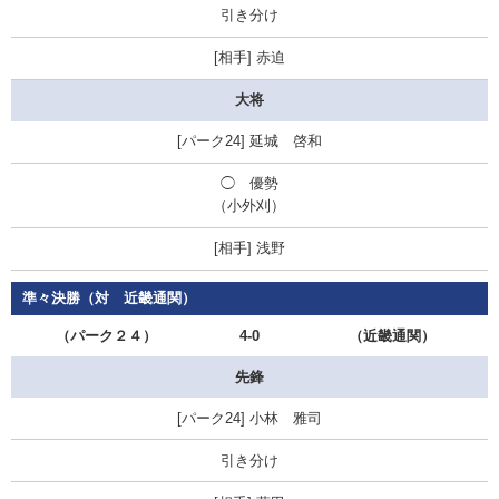
引き分け
赤迫
大将
延城 啓和
◯
優勢
（小外刈）
浅野
準々決勝（対 近畿通関）
（パーク２４）
4-0
（近畿通関）
先鋒
小林 雅司
引き分け