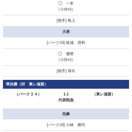
◯
一本
（小外刈）
島入
大将
延城 啓和
◯
優勢
（小外刈）
珠玖
準決勝（対 東レ滋賀）
（パーク２４）
1-1
（東レ滋賀）
代表戦負
先鋒
小林 雅司