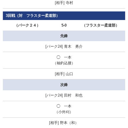
寺村
3回戦（対 フラスター柔道部）
（パーク２４）
5-0
（フラスター柔道部）
先鋒
青木 勇介
◯
一本
（袖釣込腰）
山口
次鋒
田村 和也
◯
一本
（小外刈）
野本（和）