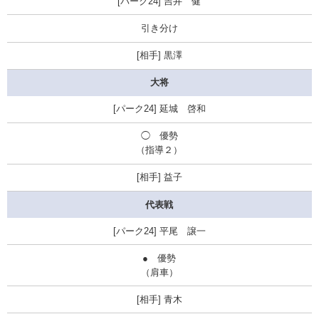
吉井 健
引き分け
黒澤
大将
延城 啓和
◯
優勢
（指導２）
益子
代表戦
平尾 譲一
●
優勢
（肩車）
青木