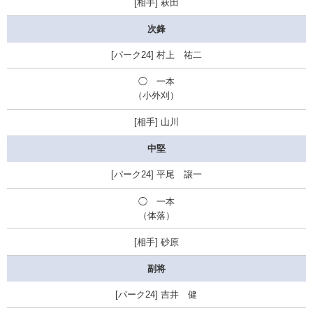
萩田
次鋒
村上 祐二
◯
一本
（小外刈）
山川
中堅
平尾 譲一
◯
一本
（体落）
砂原
副将
吉井 健