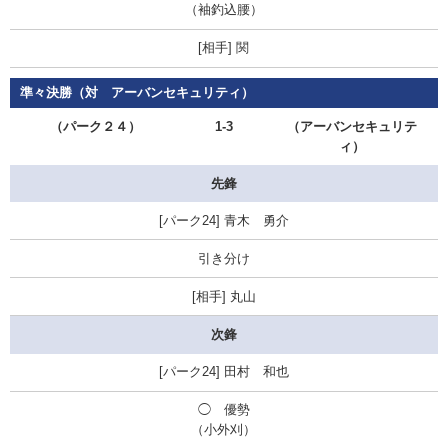
（袖釣込腰）
関
準々決勝（対 アーバンセキュリティ）
（パーク２４）
1-3
（アーバンセキュリテ
ィ）
先鋒
青木 勇介
引き分け
丸山
次鋒
田村 和也
◯
優勢
（小外刈）