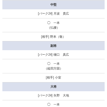
中堅
月波 貴広
◯
一本
（払腰）
野本（敬）
副将
樋口 真広
◯
一本
（縦四方固）
小室
大将
矢野 大地
◯
一本