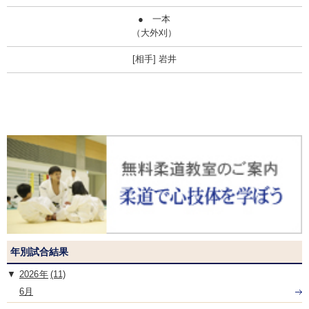
●
一本
（大外刈）
岩井
年別試合結果
2026
(11)
6月