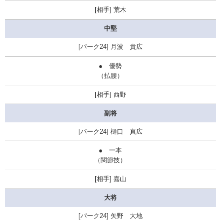
荒木
中堅
月波 貴広
●
優勢
（払腰）
西野
副将
樋口 真広
●
一本
（関節技）
嘉山
大将
矢野 大地