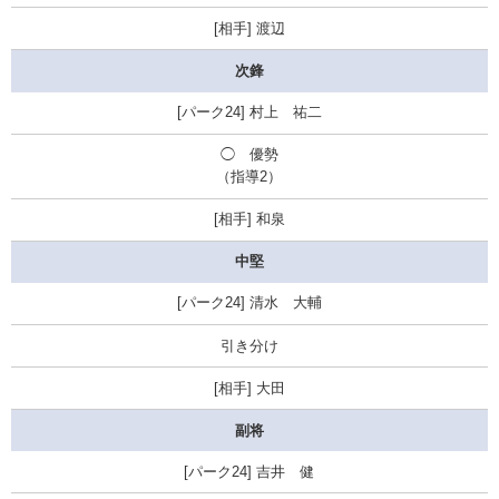
渡辺
次鋒
村上 祐二
◯
優勢
（指導2）
和泉
中堅
清水 大輔
引き分け
大田
副将
吉井 健