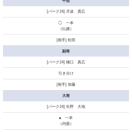
中堅
月波 貴広
◯
一本
（払腰）
松田
副将
樋口 真広
引き分け
加藤
大将
矢野 大地
●
一本
（内股）