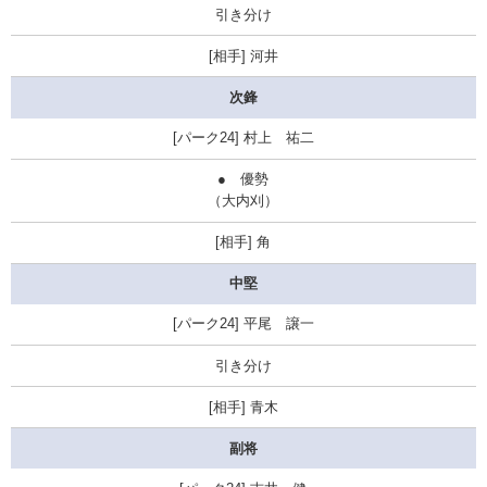
引き分け
河井
次鋒
村上 祐二
●
優勢
（大内刈）
角
中堅
平尾 譲一
引き分け
青木
副将