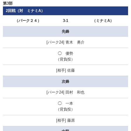
第3部
2回戦（対 ミナミA）
（パーク２４）
3-1
（ミナミA）
先鋒
青木 勇介
◯
優勢
（背負投）
佐藤
次鋒
田村 和也
◯
一本
（背負投）
藤原