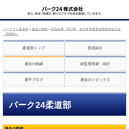
パーク２４柔道部
>
過去の戦績
>
試合結果 : 2012年 全日本実業柔道団体対抗大会
（団体戦）
柔道部トップ
部員紹介
過去の戦績
総監督挨拶・紹介
選手ブログ
過去のトピックス
パーク24柔道部
過去の戦績