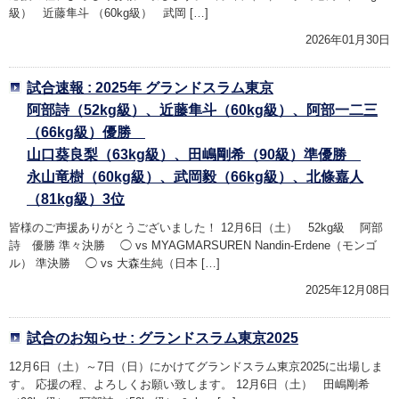
級） 近藤隼斗 （60kg級） 武岡 […]
2026年01月30日
試合速報 : 2025年 グランドスラム東京
阿部詩（52kg級）、近藤隼斗（60kg級）、阿部一二三
（66kg級）優勝
山口葵良梨（63kg級）、田嶋剛希（90級）準優勝
永山竜樹（60kg級）、武岡毅（66kg級）、北條嘉人
（81kg級）3位
皆様のご声援ありがとうございました！ 12月6日（土） 52kg級 阿部
詩 優勝 準々決勝 ◯ vs MYAGMARSUREN Nandin-Erdene（モンゴ
ル） 準決勝 ◯ vs 大森生純（日本 […]
2025年12月08日
試合のお知らせ : グランドスラム東京2025
12月6日（土）～7日（日）にかけてグランドスラム東京2025に出場しま
す。 応援の程、よろしくお願い致します。 12月6日（土） 田嶋剛希