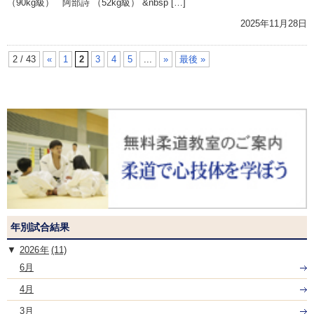
（90kg級） 阿部詩 （52kg級） &nbsp […]
2025年11月28日
2 / 43
«
1
2
3
4
5
...
»
最後 »
年別試合結果
2026
(11)
6月
4月
3月