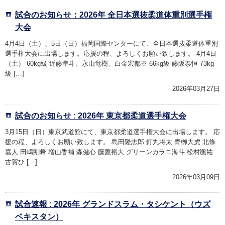
試合のお知らせ：2026年 全日本選抜柔道体重別選手権
大会
4月4日（土）、5日（日）福岡国際センターにて、全日本選抜柔道体重別
選手権大会に出場します。応援の程、よろしくお願い致します。 4月4日
（土） 60kg級 近藤隼斗、永山竜樹、白金宏都※ 66kg級 藤阪泰恒 73kg
級 […]
2026年03月27日
試合のお知らせ : 2026年 東京都柔道選手権大会
3月15日（日）東京武道館にて、東京都柔道選手権大会に出場します。 応
援の程、よろしくお願い致します。 島田隆志郎 釘丸将太 青栁大虎 北條
嘉人 田嶋剛希 増山香補 森健心 藤鷹裕大 グリーンカラニ海斗 松村颯祐
古賀ひ […]
2026年03月09日
試合速報 : 2026年 グランドスラム・タシケント（ウズ
ベキスタン）