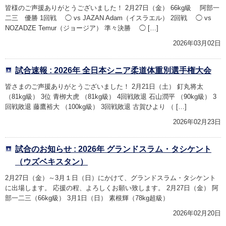
皆様のご声援ありがとうございました！ 2月27日（金） 66kg級 阿部一
二三 優勝 1回戦 ◯ vs JAZAN Adam（イスラエル） 2回戦 ◯ vs
NOZADZE Temur（ジョージア） 準々決勝 ◯ […]
2026年03月02日
試合速報 : 2026年 全日本シニア柔道体重別選手権大会
皆さまのご声援ありがとうございました！ 2月21日（土） 釘丸将太
（81kg級） 3位 青栁大虎 （81kg級） 4回戦敗退 石山潤平 （90kg級） 3
回戦敗退 藤鷹裕大 （100kg級） 3回戦敗退 古賀ひより （ […]
2026年02月23日
試合のお知らせ : 2026年 グランドスラム・タシケント
（ウズベキスタン）
2月27日（金）～3月１日（日）にかけて、グランドスラム・タシケント
に出場します。 応援の程、よろしくお願い致します。 2月27日（金） 阿
部一二三（66kg級） 3月1日（日） 素根輝（78kg超級）
2026年02月20日