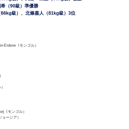
剛希（90級）準優勝
66kg級）、北條嘉人（81kg級）3位
din-Erdene（モンゴル）
ー）
ル）
adorj（モンゴル）
LI（ジョージア）