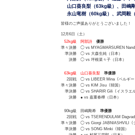
山口葵良梨（63kg級）、田嶋
永山竜樹（60kg級）、武岡毅（
皆様のご声援ありがとうございました！
12月6日（土）
52kg級
阿部詩
優勝
準々決勝
◯ vs MYAGMARSUREN Nan
準決勝
◯ vs 大森生純（日本）
決勝
◯ vs 坪根菜々子（日本）
63kg級
山口葵良梨
準優勝
2回戦
◯ vs LIBEER Mina（ベルギ
準々決勝
◯ vs KIM Jisu（韓国）
準決勝
◯ vs SHARIR Gili（イスラエ
決勝
● vs 嘉重春樺（日本）
90kg級
田嶋剛希
準優勝
2回戦
◯ vs TSERENDULAM Dagv
準々決勝
◯ vs Giorgi JABNIASHVI
準決勝
◯ vs SONG Minki（韓国）
決勝
● vs 村尾三四郎（日本）