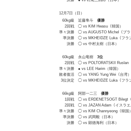
12月7日（日）
60kg級
近藤隼斗
優勝
2回戦
◯ vs KIM Hwasu（韓国）
準々決勝
◯ vs AUGUSTO Michel（
準決勝
◯ vs MKHEIDZE Luka（フ
決勝
◯ vs 中村太樹（日本）
60kg級
永山竜樹
3位
2回戦
◯ vs POLTORATSKII Rusl
準々決勝
● vs LEE Harim（韓国）
敗者復活
◯ vs YANG Yung Wei（台湾
3位決定
◯ vs MKHEIDZE Luka（フ
66kg級
阿部一二三
優勝
1回戦
◯ vs ERDENETSOGT Bile
2回戦
◯ vs JAZAN Adam（イスラ
準々決勝
◯ vs KIM Channyeong（韓国
準決勝
◯ vs 武岡毅（日本）
決勝
◯ vs 顕徳海利（日本）