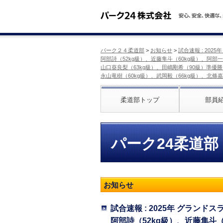
パーク２４柔道部
>
お知らせ
>
試合速報 : 202
阿部詩（52kg級）、近藤隼斗（60kg級）、阿部
山口葵良梨（63kg級）、田嶋剛希（90級）準優
永山竜樹（60kg級）、武岡毅（66kg級）、北條嘉
柔道部トップ
部員
パーク24柔道部
お知らせ
試合速報 : 2025年 グランド
阿部詩（52kg級）、近藤隼斗