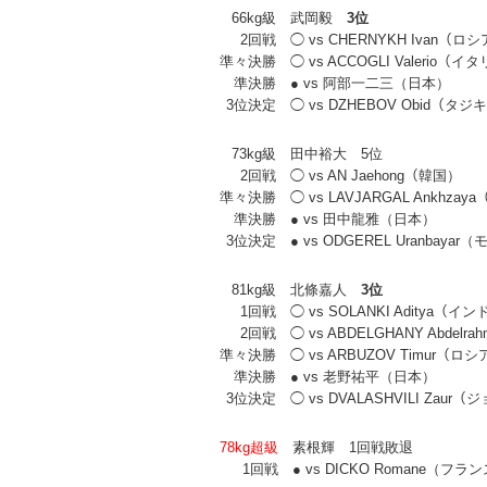
66kg級
武岡毅
3位
2回戦
◯ vs CHERNYKH Ivan（ロ
準々決勝
◯ vs ACCOGLI Valerio（イ
準決勝
● vs 阿部一二三（日本）
3位決定
◯ vs DZHEBOV Obid（タ
73kg級
田中裕大 5位
2回戦
◯ vs AN Jaehong（韓国）
準々決勝
◯ vs LAVJARGAL Ankhza
準決勝
● vs 田中龍雅（日本）
3位決定
● vs ODGEREL Uranbaya
81kg級
北條嘉人
3位
1回戦
◯ vs SOLANKI Aditya（イン
2回戦
◯ vs ABDELGHANY Abdel
準々決勝
◯ vs ARBUZOV Timur（ロシ
準決勝
● vs 老野祐平（日本）
3位決定
◯ vs DVALASHVILI Zaur
78kg超級
素根輝 1回戦敗退
1回戦
● vs DICKO Romane（フラ