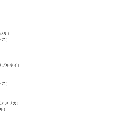
ブラジル）
ランス）
an（ブルネイ）
）
ランス）
gt（アメリカ）
エル）
）