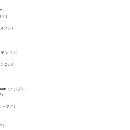
シア）
タリア）
ジキスタン）
ya（モンゴル）
r（モンゴル）
ド）
rahman（エジプト）
ア）
（ジョージア）
ンス）