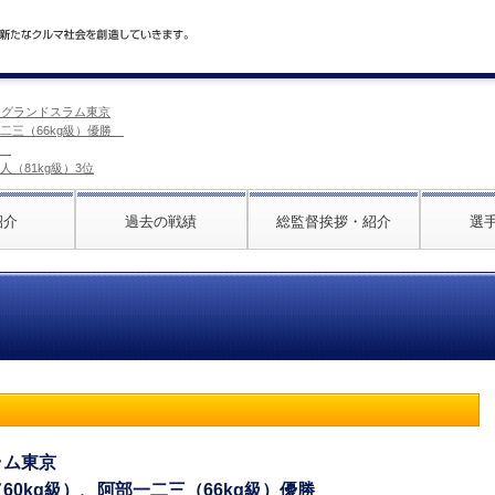
5年 グランドスラム東京
一二三（66kg級）優勝
勝
人（81kg級）3位
紹介
過去の戦績
総監督挨拶・紹介
選
スラム東京
（60kg級）、阿部一二三（66kg級）優勝