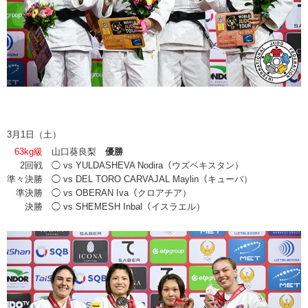
3月1日（土）
63kg級
山口葵良梨
優勝
2回戦
◯ vs YULDASHEVA Nodira（ウズベキスタン）
準々決勝
◯ vs DEL TORO CARVAJAL Maylin（キューバ）
準決勝
◯ vs OBERAN Iva（クロアチア）
決勝
◯ vs SHEMESH Inbal（イスラエル）