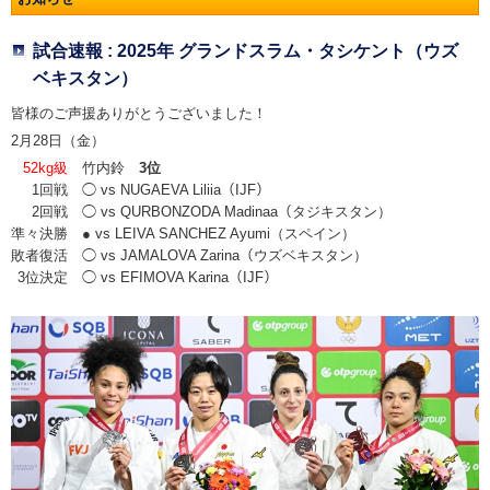
試合速報 : 2025年 グランドスラム・タシケント（ウズ
ベキスタン）
皆様のご声援ありがとうございました！
2月28日（金）
52kg級
竹内鈴
3位
1回戦
◯ vs NUGAEVA Liliia（IJF）
2回戦
◯ vs QURBONZODA Madinaa（タジキスタン）
準々決勝
● vs LEIVA SANCHEZ Ayumi（スペイン）
敗者復活
◯ vs JAMALOVA Zarina（ウズベキスタン）
3位決定
◯ vs EFIMOVA Karina（IJF）