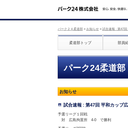
パーク２４柔道部
>
お知らせ
>
試合速報 : 第4
柔道部トップ
部員
パーク24柔道部
お知らせ
試合速報 : 第47回 平和カッ
予選リーグ１回戦
対 広島拘置所 4-0 で勝利