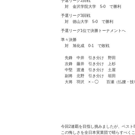
予選リーグ2回戦
対 金沢学院大学 5-0 で勝利
予選リーグ3回戦
対 徳山大学 5-0 で勝利
予選リーグ1位で決勝トーナメントへ
準々決勝
対 旭化成 0-1 で敗戦
先鋒 中井 引き分け 野田
次鋒 藤井 引き分け 上杉
中堅 渡邊 引き分け 土屋
副将 北野 引き分け 垣田
大将 羽沢 ×－◯ 百瀬（払腰・技
今回2連覇を目指し挑みましたが、ベスト
この悔しさを全日本実業団で晴らすべくこ