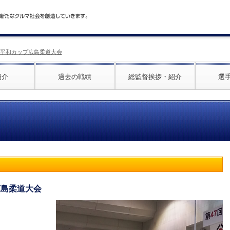
7回 平和カップ広島柔道大会
紹介
過去の戦績
総監督挨拶・紹介
選
プ広島柔道大会