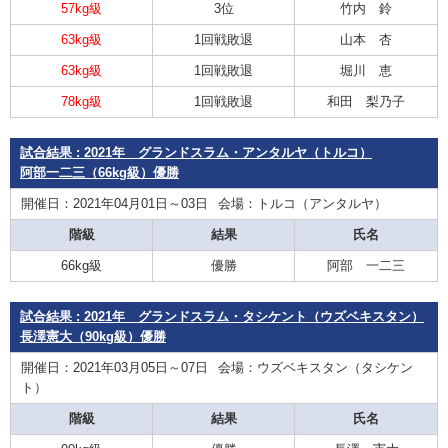
57kg級
3位
竹内 鈴
63kg級
1回戦敗退
山本 杏
63kg級
1回戦敗退
堀川 恵
78kg級
1回戦敗退
和田 梨乃子
試合結果 : 2021年 グランドスラム・アンタルヤ（トルコ）
阿部一二三（66kg級）優勝
開催日：2021年04月01日～03日
会場：トルコ（アンタルヤ）
階級
結果
氏名
66kg級
優勝
阿部 一二三
試合結果 : 2021年 グランドスラム・タシケント（ウズベキスタン）
長澤憲大（90kg級）優勝
開催日：2021年03月05日～07日
会場：ウズベキスタン（タシケン
ト）
階級
結果
氏名