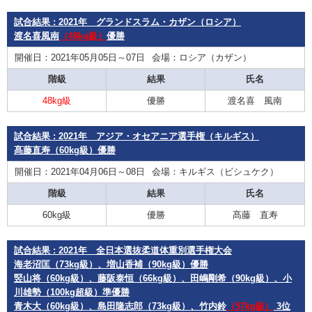
試合結果 : 2021年 グランドスラム・カザン（ロシア）
渡名喜風南
（48kg級）
優勝
開催日：2021年05月05日～07日
会場：ロシア（カザン）
階級
結果
氏名
48kg級
優勝
渡名喜 風南
試合結果 : 2021年 アジア・オセアニア選手権（キルギス）
髙藤直寿（60kg級）優勝
開催日：2021年04月06日～08日
会場：キルギス（ビシュケク）
階級
結果
氏名
60kg級
優勝
髙藤 直寿
試合結果 : 2021年 全日本選抜柔道体重別選手権大会
海老沼匡（73kg級）、増山香補（90kg級）優勝
竪山将（60kg級）、藤阪泰恒（66kg級）、田嶋剛希（90kg級）、小
川雄勢（100kg超級）準優勝
青木大（60kg級）、島田隆志郎（73kg級）、竹内鈴
（57kg級）
3位