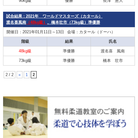
90kg級
優勝
長澤 憲大
試合結果 : 2021年 ワールドマスターズ（カタール）
渡名喜風南
（48kg級）
、橋本壮市（73kg級）準優勝
開催日：2021年01月11日～13日
会場：カタール（ドーハ）
階級
結果
氏名
48kg級
準優勝
渡名喜 風南
73kg級
準優勝
橋本 壮市
2 / 2
«
1
2