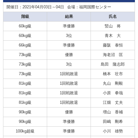
開催日：2021年04月03日～04日
会場：福岡国際センター
階級
結果
氏名
60kg級
準優勝
竪山 将
60kg級
3位
青木 大
66kg級
準優勝
藤阪 泰恒
73kg級
優勝
海老沼 匡
73kg級
3位
島田 隆志郎
73kg級
1回戦敗退
橋本 壮市
81kg級
1回戦敗退
丸山 剛毅
81kg級
1回戦敗退
小原 拳哉
81kg級
1回戦敗退
江畑 丈夫
90kg級
優勝
増山 香補
90kg級
準優勝
田嶋 剛希
100kg超級
準優勝
小川 雄勢